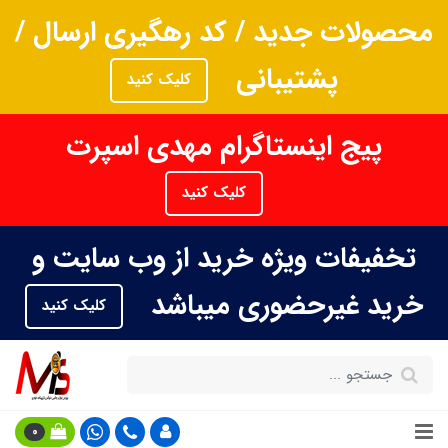
محصولات جدید / کد رهگیری ارسال /
پشتیبانی
کلیک کنید
پیج اینستاگرام مهدی اسپرت
کلیک کنید
تخفیفات ویژه خرید از وب سایت و
خرید غیرحضوری میباشد
کلیک کنید
0