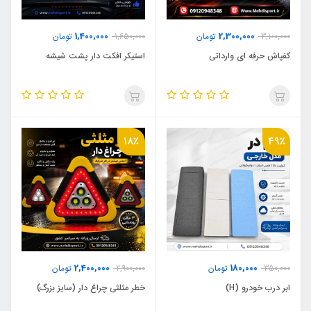
1,400,000
2,300,000
3,100,000
تومان
1,650,000
تومان
کفپاش حرفه ای وارداتی
استیکر افکت دار پشت شیشه
18٪
49٪
2,400,000
180,000
350,000
تومان
2,900,000
تومان
ابر درب خودرو (H)
خطر مثلثی چراغ دار (سایز بزرگ)