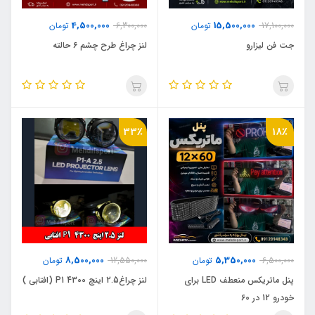
4,500,000
15,500,000
17,100,000
تومان
6,300,000
تومان
جت فن لیزارو
لنز چراغ طرح چشم 6 حالته
33٪
18٪
8,500,000
5,350,000
6,500,000
تومان
12,550,000
تومان
پنل ماتریکس منعطف LED برای
لنز چراغ2.5 اینچ 4300 P1 (افتابی )
خودرو 12 در 60