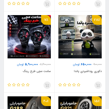
7٪
28٪
5,900,000
650,000
900,000
تومان
6,300,000
تومان
دکوری روداشبردی پاندا
ساعت مچی طرح رینگ
20٪
15٪