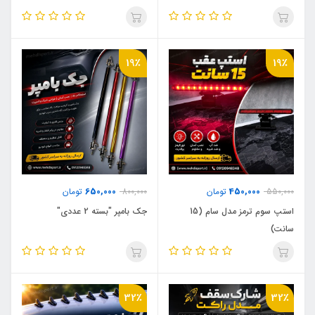
19٪
19٪
650,000
450,000
550,000
تومان
800,000
تومان
استپ سوم ترمز مدل سام (15
جک بامپر "بسته 2 عددی"
سانت)
32٪
32٪