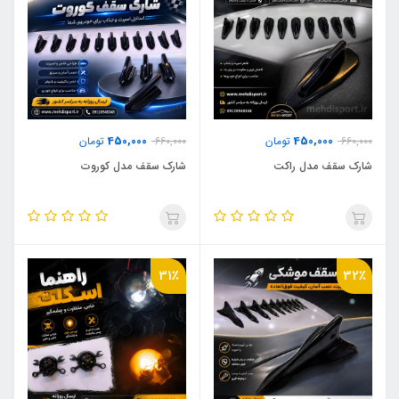
450,000
450,000
660,000
تومان
660,000
تومان
شارک سقف مدل راکت
شارک سقف مدل کوروت
31٪
32٪