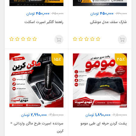
450,000
450,000
660,000
تومان
650,000
تومان
شارک سقف مدل موشکی
راهنما گلگیر اسپرت اسکلت
15٪
25٪
2,990,000
1,890,000
2,500,000
تومان
3,500,000
تومان
پشت گردن حرفه ای طبی مومو
سردنده اسپرت طرح ماگن وارداتی =
کربن