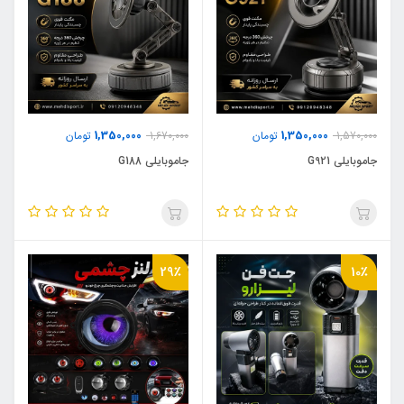
1,350,000
1,350,000
1,570,000
تومان
1,670,000
تومان
جاموبایلی G921
جاموبایلی G188
29٪
10٪