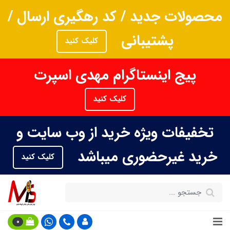
محصولات جدید / کد رهگیری ارسال /
پشتیبانی
کلیک کنید
پیج اینستاگرام مهدی اسپرت
کلیک کنید
تخفیفات ویژه خرید از وب سایت و
خرید غیرحضوری میباشد
کلیک کنید
0