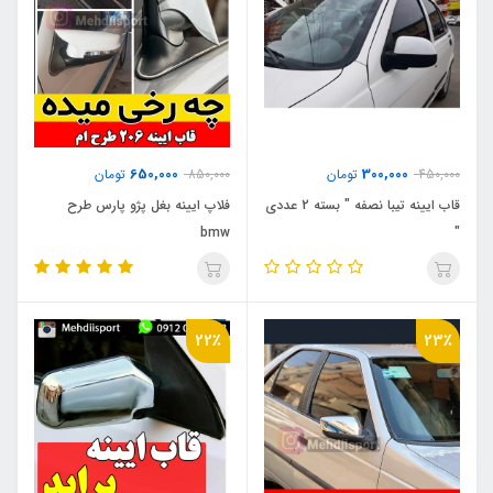
650,000
300,000
450,000
تومان
850,000
تومان
قاب ایینه تیبا نصفه " بسته 2 عددی
فلاپ ایینه بغل پژو پارس طرح
bmw
"
22٪
23٪