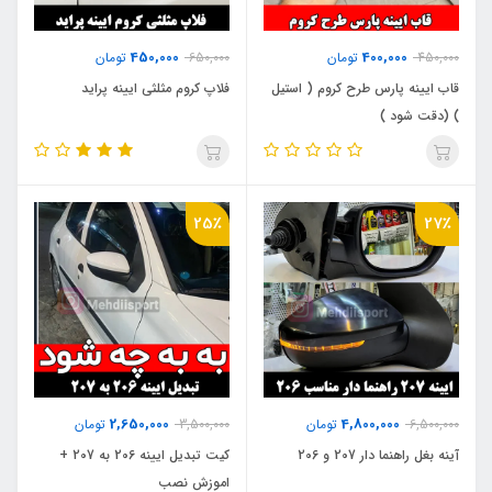
450,000
400,000
450,000
تومان
650,000
تومان
قاب ایینه پارس طرح کروم ( استیل
فلاپ کروم مثلثی ایینه پراید
) (دقت شود )
25٪
27٪
2,650,000
4,800,000
6,500,000
تومان
3,500,000
تومان
آینه بغل راهنما دار 207 و 206
کیت تبدیل ایینه 206 به 207 +
اموزش نصب