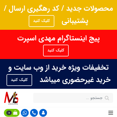
محصولات جدید / کد رهگیری ارسال /
پشتیبانی
کلیک کنید
پیج اینستاگرام مهدی اسپرت
کلیک کنید
تخفیفات ویژه خرید از وب سایت و
خرید غیرحضوری میباشد
کلیک کنید
0