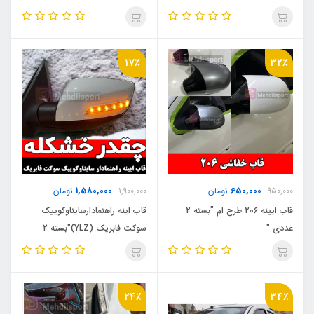
17٪
32٪
1,580,000
650,000
950,000
تومان
1,900,000
تومان
قاب ایینه 206 طرح ام "بسته 2
قاب اینه راهنمادارسایناوکوییک
عددی "
سوکت فابریک (YLZ)"بسته 2
عددی "
24٪
34٪