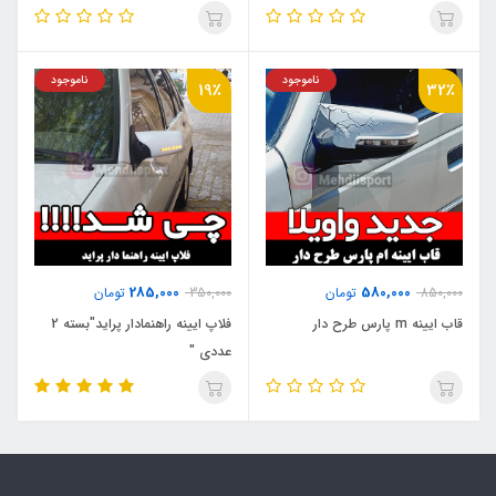
ناموجود
ناموجود
19٪
32٪
285,000
580,000
850,000
تومان
350,000
تومان
قاب ایینه m پارس طرح دار
فلاپ ایینه راهنمادار پراید"بسته 2
عددی "