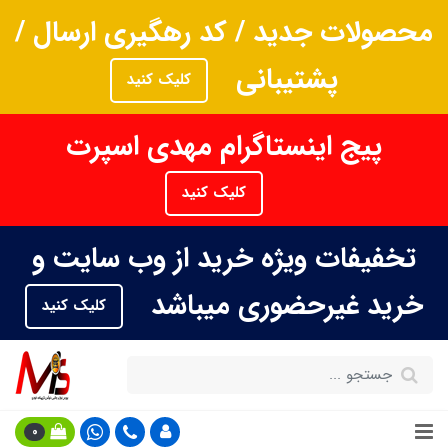
محصولات جدید / کد رهگیری ارسال /
پشتیبانی
کلیک کنید
پیج اینستاگرام مهدی اسپرت
کلیک کنید
تخفیفات ویژه خرید از وب سایت و
خرید غیرحضوری میباشد
کلیک کنید
0