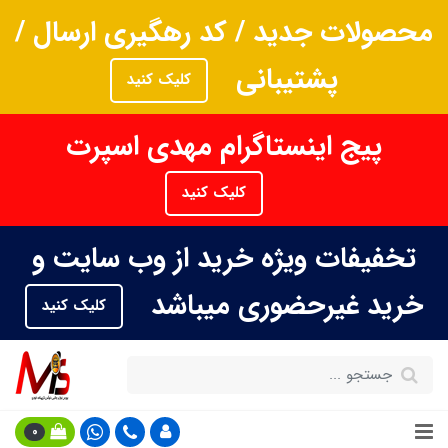
محصولات جدید / کد رهگیری ارسال /
پشتیبانی
کلیک کنید
پیج اینستاگرام مهدی اسپرت
کلیک کنید
تخفیفات ویژه خرید از وب سایت و
خرید غیرحضوری میباشد
کلیک کنید
0