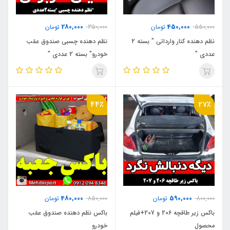
280,000
450,000
550,000
تومان
350,000
تومان
نظم دهنده کنار وارداتی " بسته 2
نظم دهنده چسبی صندوق عقب
عددی "
خودرو" بسته 2 عددی "
44٪
27٪
480,000
590,000
800,000
تومان
850,000
تومان
باکس زیر طاقچه 206 و 207+فیلم
باکس نظم دهنده صندوق عقب
محصول
خودرو