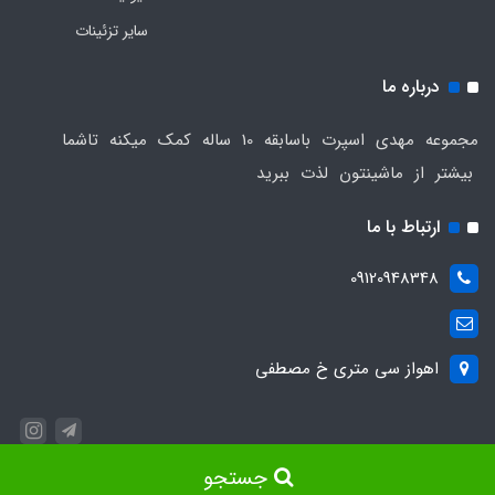
سایر تزئینات
درباره ما
مجموعه مهدی اسپرت باسابقه 10 ساله کمک میکنه تاشما
بیشتر از ماشینتون لذت ببرید
ارتباط با ما
09120948348
اهواز سی متری خ مصطفی
جستجو
ساخت سایت توسط
Portal