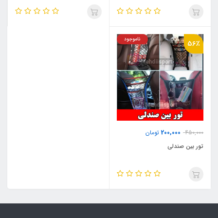
ناموجود
56٪
200,000
450,000
تومان
تور بین صندلی