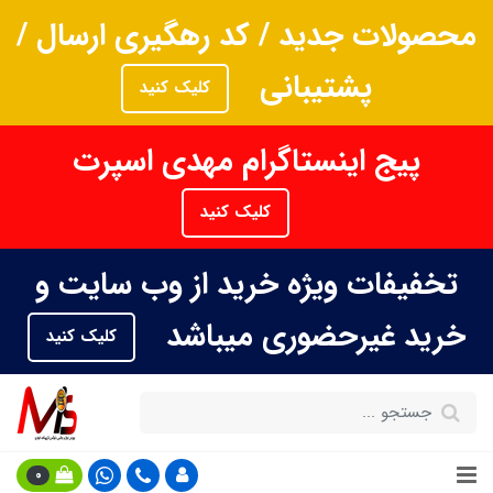
محصولات جدید / کد رهگیری ارسال /
پشتیبانی
کلیک کنید
پیج اینستاگرام مهدی اسپرت
کلیک کنید
تخفیفات ویژه خرید از وب سایت و
خرید غیرحضوری میباشد
کلیک کنید
0