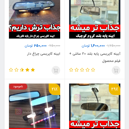
650,000
1,400,000
1,750,000
تومان
750,000
تومان
آیینه کاپریسی پایه بلند 20 سانتی +
ایینه کاپریسی چراغ دار
فیلم محصول
ناموجود
21٪
29٪