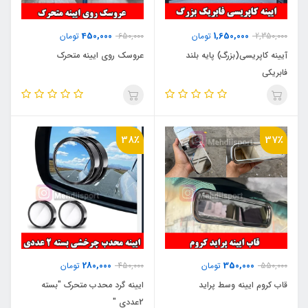
450,000
1,650,000
2,350,000
تومان
650,000
تومان
آیینه کاپریسی(بزرگ) پایه بلند
عروسک روی ایینه متحرک
فابریکی
38٪
37٪
280,000
350,000
550,000
تومان
450,000
تومان
قاب کروم ایینه وسط پراید
ایینه گرد محدب متحرک "بسته
2عددی "