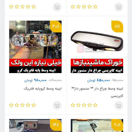
30٪
11٪
980,000
850,000
950,000
تومان
1,400,000
تومان
ایینه وسط چراغ دار ** سنسور دار**
ایینه وسط کروپایه فابریک
کاپریسی
14٪
20٪