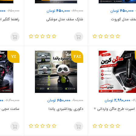
000
450,000
450,000
تومان
660,000
تومان
650,000
قف مدل کوروت
شارک سقف مدل موشکی
راهنما گلگیر
7٪
28٪
00
650,000
2,990,000
3
تومان
900,000
تومان
6,300,000
اسپرت طرح ماگن وارداتی =
دکوری روداشبردی پاندا
ساعت مچی ط