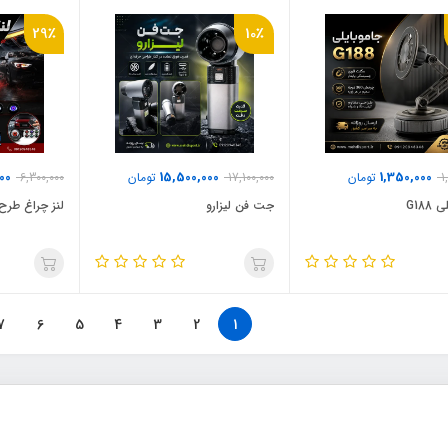
29٪
10٪
00
15,500,000
1,350,000
1
تومان
17,100,000
تومان
6,300,000
G188
جت فن لیزارو
لنز چراغ طرح چشم
7
6
5
4
3
2
1