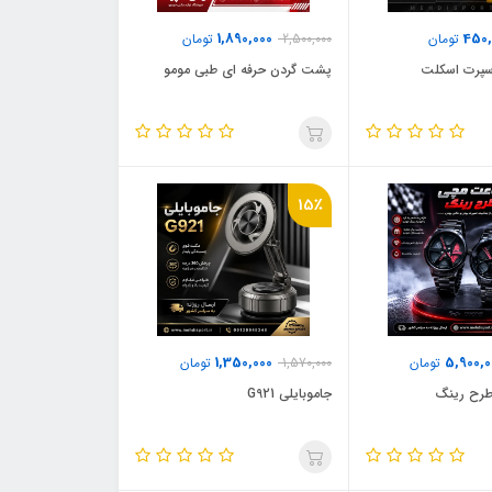
1,890,000
450,
تومان
2,500,000
تومان
 اسپرت اسکلت
پشت گردن حرفه ای طبی مومو
15٪
1,350,000
5,900,0
تومان
1,570,000
تومان
رح رینگ
جاموبایلی G921