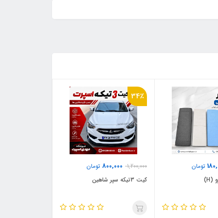
34٪
800,000
180
تومان
1,200,000
تومان
(H)
کیت 3تیکه سپر شاهین