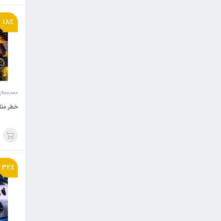
18٪
,900,000
خطر مثل
32٪