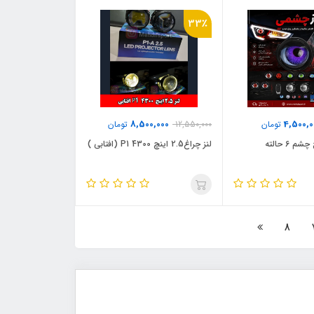
33٪
8,500,000
4,500,0
تومان
12,550,000
تومان
 6 حالته
لنز چراغ2.5 اینچ 4300 P1 (افتابی )
8