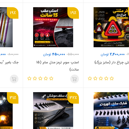
19٪
19٪
,000
450,000
2,400,000
2
تومان
550,000
تومان
800,000
ثی چراغ دار (سایز بزرگ)
استپ سوم ترمز مدل سام (15
جک بامپر "بسته 2 
سانت)
31٪
32٪