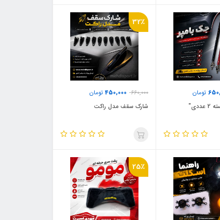
32٪
450,000
650
تومان
660,000
تومان
عددی"
شارک سقف مدل راکت
25٪