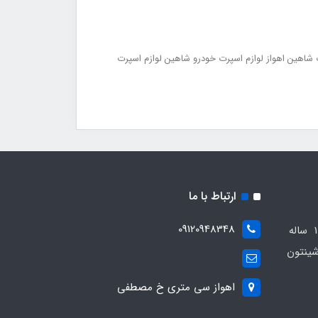
 شاهین اهواز لوازم اسپرت خودرو شاهین لوازم اسپرت
ارتباط با ما
09120948348
مجموعه مهدی اسپرت باسابقه 10 ساله
ینتون
اهواز سی متری خ مصطفی