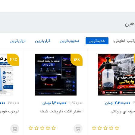
هین
تیب نمایش:
جدیدترین
محبوب‌ترین
گران‌ترین
ارزان‌ترین
49٪
16٪
,000
1,400,000
2,300,000
3
تومان
1,650,000
تومان
350,000
رفه ای وارداتی
استیکر افکت دار پشت شیشه
ابر درب خودرو 