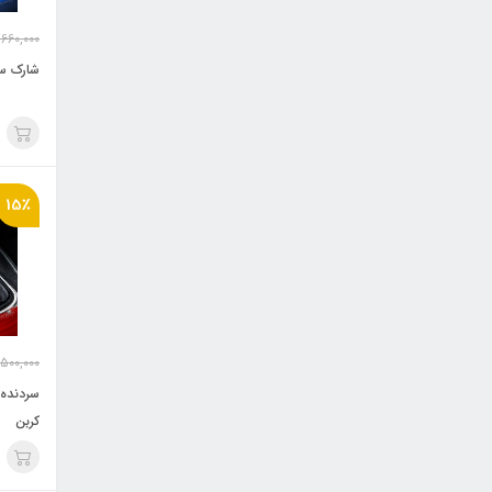
660,000
شارک س
15٪
,500,000
سردنده 
کربن