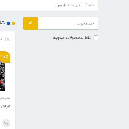
خانه
ماشین ها
شاهین
شا
فقط محصولات موجود
تر
26٪
,100,000
کفپاش ح