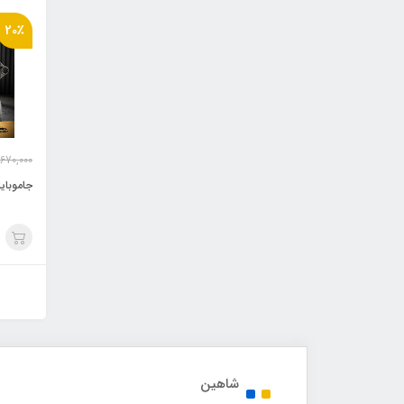
20٪
,670,000
جاموبایلی 
شاهین