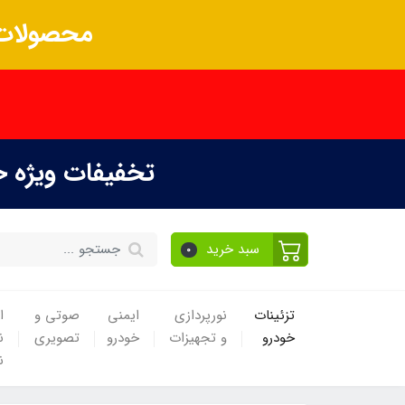
محصولات 
تخفیفات ویژه 
سبد خرید
0
تزئینات
نورپردازی
ایمنی
صوتی و
ا
خودرو
و تجهیزات
خودرو
تصویری
ن
ن