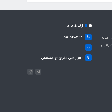
ارتباط با ما
09120948348
مجموعه مهدی اسپرت باسابقه 10 ساله
ینتون
اهواز سی متری خ مصطفی