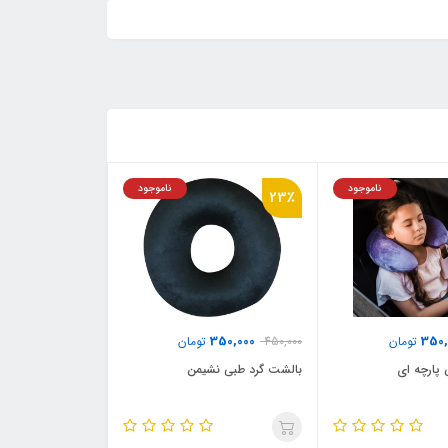
ناموجود
ناموجود
23٪
350,000
350,
تومان
450,000
تومان
 پارچه ای
بالشت گرد طبی نشیمن