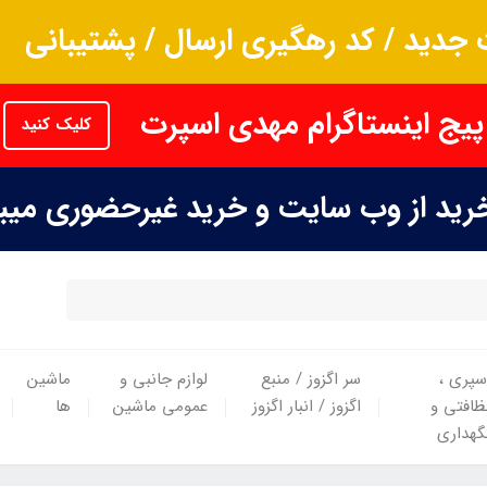
جدید / کد رهگیری ارسال / پشتیبانی
پیج اینستاگرام مهدی اسپرت
کلیک کنید
خرید از وب سایت و خرید غیرحضوری می
سپری ،
سر اگزوز / منبع
لوازم جانبی و
ماشین
ظافتی و
اگزوز / انبار اگزوز
عمومی ماشین
ها
گهداری