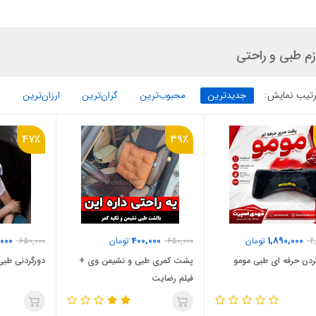
زم طبی و راحتی
تیب نمایش:
جدیدترین
محبوب‌ترین
گران‌ترین
ارزان‌ترین
47٪
39٪
000
400,000
1,890,000
2
تومان
650,000
تومان
650,000
دن حرفه ای طبی مومو
پشت کمری طبی و نشیمن وی +
دورگردنی طبی
فیلم رضایت