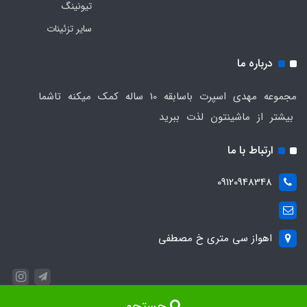
تیونینگ
سایر تزئینات
درباره ما
مجموعه مهدی اسپرت باسابقه 10 ساله کمک میکنه تاشما
بیشتر از ماشینتون لذت ببرید
ارتباط با ما
09120948348
اهواز سی متری خ مصطفی
جستجو
ساخت سایت توسط
Portal