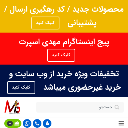
محصولات جدید / کد رهگیری ارسال /
پشتیبانی
کلیک کنید
پیج اینستاگرام مهدی اسپرت
کلیک کنید
تخفیفات ویژه خرید از وب سایت و
خرید غیرحضوری میباشد
کلیک کنید
0