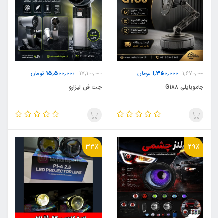
15,500,000
1,350,000
1,670,000
تومان
17,100,000
تومان
جاموبایلی G188
جت فن لیزارو
33٪
29٪