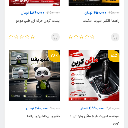
1,890,000
450,000
650,000
تومان
2,500,000
تومان
راهنما گلگیر اسپرت اسکلت
پشت گردن حرفه ای طبی مومو
28٪
15٪
650,000
2,990,000
3,500,000
تومان
900,000
تومان
سردنده اسپرت طرح ماگن وارداتی =
دکوری روداشبردی پاندا
کربن