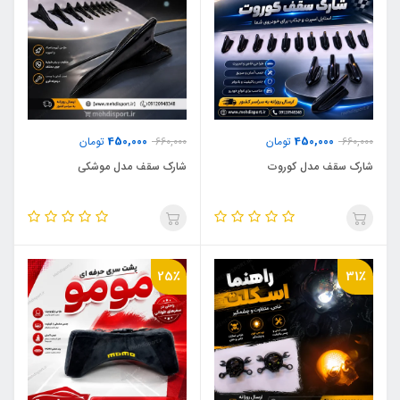
450,000
450,000
660,000
تومان
660,000
تومان
شارک سقف مدل کوروت
شارک سقف مدل موشکی
25٪
31٪