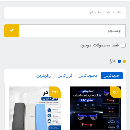
خانه
ماشین ها
تارا
فقط محصولات موجود
تارا
جدیدترین
محبوب‌ترین
گران‌ترین
ارزان‌ترین
49٪
16٪