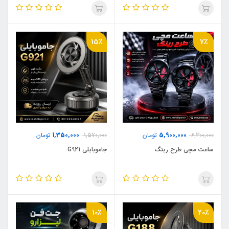
15٪
7٪
1,350,000
5,900,000
6,300,000
تومان
1,570,000
تومان
ساعت مچی طرح رینگ
جاموبایلی G921
10٪
20٪