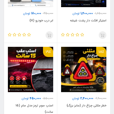
180,000
1,400,000
1,650,000
تومان
350,000
تومان
استیکر افکت دار پشت شیشه
ابر درب خودرو (H)
19٪
18٪
450,000
2,400,000
2,900,000
تومان
550,000
تومان
خطر مثلثی چراغ دار (سایز بزرگ)
استپ سوم ترمز مدل سام (15
سانت)