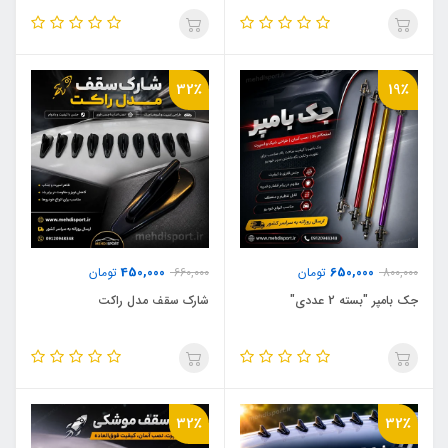
32٪
19٪
450,000
650,000
800,000
تومان
660,000
تومان
جک بامپر "بسته 2 عددی"
شارک سقف مدل راکت
32٪
32٪