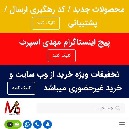
محصولات جدید / کد رهگیری ارسال /
پشتیبانی
کلیک کنید
پیج اینستاگرام مهدی اسپرت
کلیک کنید
تخفیفات ویژه خرید از وب سایت و
خرید غیرحضوری میباشد
کلیک کنید
0