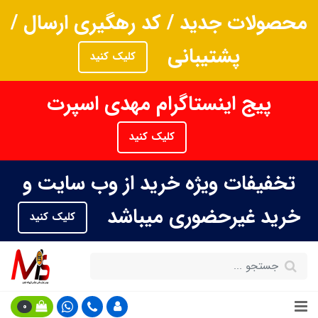
محصولات جدید / کد رهگیری ارسال /
پشتیبانی
کلیک کنید
پیج اینستاگرام مهدی اسپرت
کلیک کنید
تخفیفات ویژه خرید از وب سایت و
خرید غیرحضوری میباشد
کلیک کنید
0