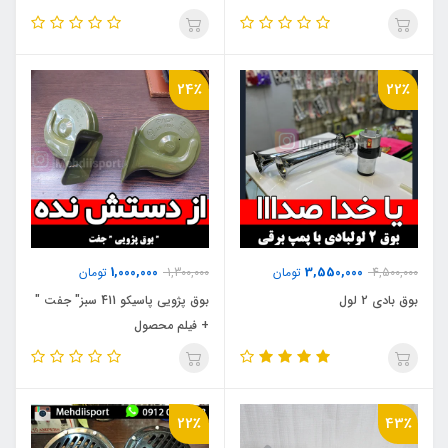
24٪
22٪
1,000,000
3,550,000
4,500,000
تومان
1,300,000
تومان
بوق بادی 2 لول
بوق پژویی پاسیکو 411 سبز" جفت "
+ فیلم محصول
22٪
43٪