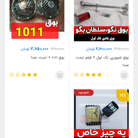
3,850,000
2,600,000
4,500,000
تومان
4,900,000
تومان
بوق شیپوری تک لول + فیلم تست
بوق ۱۰۱۱ + تست صدا
صدا
ناموجود
19٪