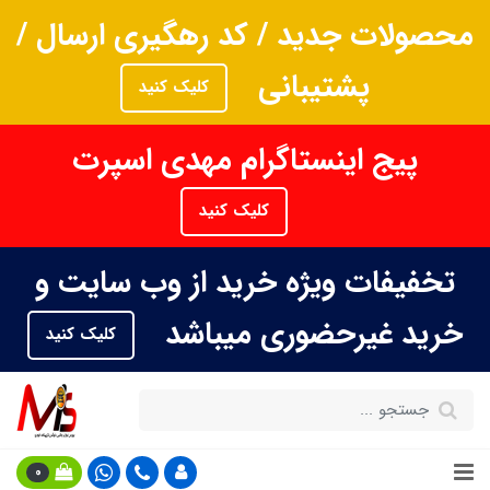
محصولات جدید / کد رهگیری ارسال /
پشتیبانی
کلیک کنید
پیج اینستاگرام مهدی اسپرت
کلیک کنید
تخفیفات ویژه خرید از وب سایت و
خرید غیرحضوری میباشد
کلیک کنید
0