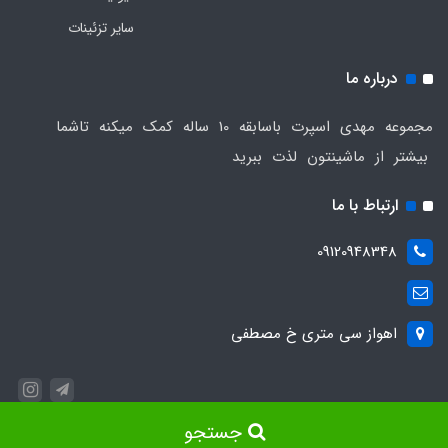
سایر تزئینات
درباره ما
مجموعه مهدی اسپرت باسابقه 10 ساله کمک میکنه تاشما
بیشتر از ماشینتون لذت ببرید
ارتباط با ما
09120948348
اهواز سی متری خ مصطفی
جستجو
ساخت سایت توسط
Portal