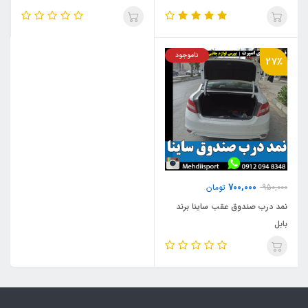
ناموجود
27٪
700,000
950,000
تومان
نمد درب صندوق عقب ساینا برند
بابل