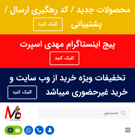
محصولات جدید / کد رهگیری ارسال /
پشتیبانی
کلیک کنید
پیج اینستاگرام مهدی اسپرت
کلیک کنید
تخفیفات ویژه خرید از وب سایت و
خرید غیرحضوری میباشد
کلیک کنید
0