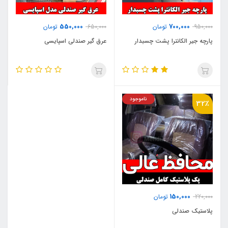
550,000
700,000
950,000
تومان
650,000
تومان
پارچه جیر الکانترا پشت چسبدار
عرق گیر صندلی اسپایسی
ناموجود
32٪
150,000
220,000
تومان
پلاستیک صندلی