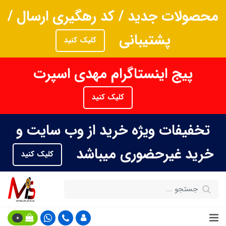
محصولات جدید / کد رهگیری ارسال /
پشتیبانی
کلیک کنید
پیج اینستاگرام مهدی اسپرت
کلیک کنید
تخفیفات ویژه خرید از وب سایت و
خرید غیرحضوری میباشد
کلیک کنید
0