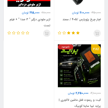
195,000
200,000
350,000
تومان
280,000
تومان
اچار چرخ پژوپارس /405 / سمند
اژیر ملودی دزگیر " 3 صدا " + فیلم
تست
ناموجود
28٪
2,250,000
3,100,000
تومان
کیت و ریموت قفل ماشین لاکچری |
پراید تیبا ساینا کوییک