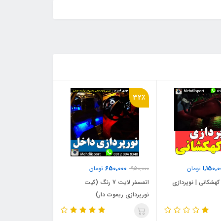
32٪
650,000
1,150,0
تومان
950,000
تومان
کهشکانی | نوپردازی
اتمسفر لایت 7 رنگ (کیت
نورپردازی ریموت دار)