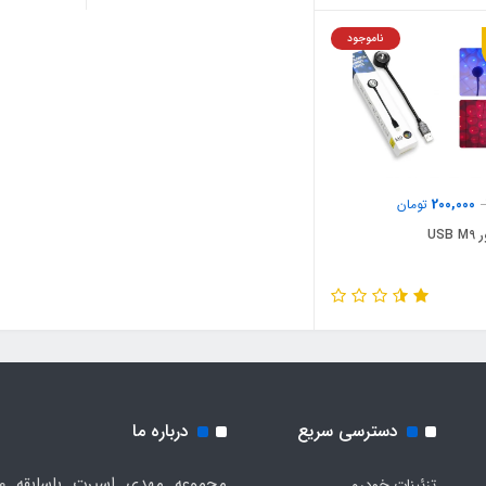
ناموجود
200,000
تومان
USB
دسترسی سریع
درباره ما
تزئینات خودرو