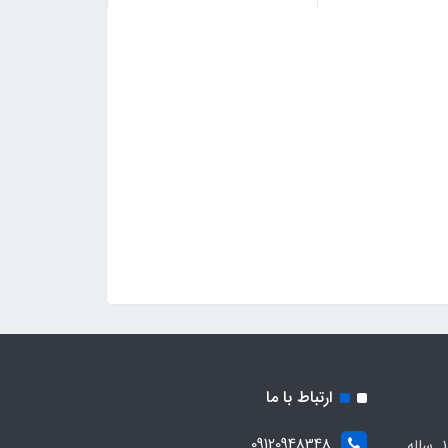
ارتباط با ما
09120948348
مجموعه مهدی اسپرت باسابقه 10 ساله