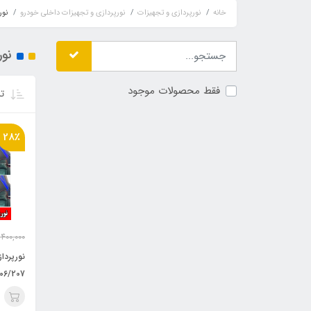
خانه
نورپردازی و تجهیزات
نورپردازی و تجهیزات داخلی خودرو
نور
نور
فقط محصولات موجود
تر
28٪
,400,000
نورپردا
06/207