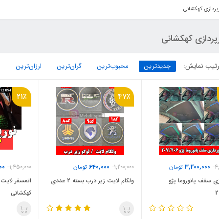
پردازی کهکشانی
پردازی کهکشانی
تیب نمایش:
جدیدترین
محبوب‌ترین
گران‌ترین
ارزان‌ترین
21٪
47٪
00
640,000
3,200,000
4
تومان
1,200,000
تومان
1,450,000
زی سقف پانوروما پژو
ولکام لایت زیر درب بسته 2 عددی
اتمسفر لایت 
2
کهکشانی