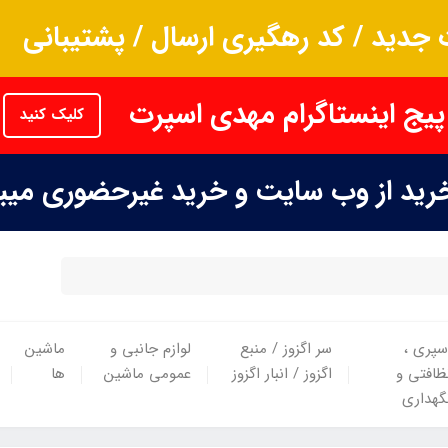
جدید / کد رهگیری ارسال / پشتیبانی
پیج اینستاگرام مهدی اسپرت
کلیک کنید
خرید از وب سایت و خرید غیرحضوری می
سپری ،
سر اگزوز / منبع
لوازم جانبی و
ماشین
ظافتی و
اگزوز / انبار اگزوز
عمومی ماشین
ها
گهداری