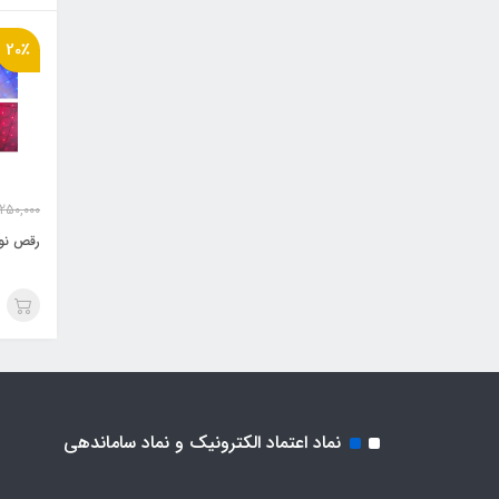
20٪
250,000
رقص نور  M9
نماد اعتماد الکترونیک و نماد ساماندهی