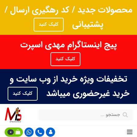
محصولات جدید / کد رهگیری ارسال /
پشتیبانی
کلیک کنید
پیج اینستاگرام مهدی اسپرت
کلیک کنید
تخفیفات ویژه خرید از وب سایت و
خرید غیرحضوری میباشد
کلیک کنید
0