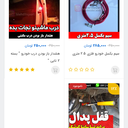
250,000
285,000
350,000
تومان
350,000
تومان
سیم بکسل خودرو فلزی 2.5 متری
هشدار باز بودن درب خودرو " بسته
2 تایی "
ناموجود
12٪