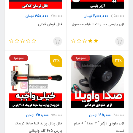
650,000
2,000,000
2,500,000
تومان
750,000
تومان
اژیر پلیسی 100 وات + فیلم محصول
قفل فرمان کلاغی
ناموجود
ناموجود
22٪
31٪
750,000
195,000
280,000
تومان
950,000
تومان
اژیر ملودی دزگیر " 3 صدا " + فیلم
قفل پدال پراید تیبا ساینا کوییک
تست
پارس 405 گلد وارداتی