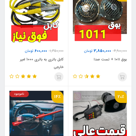
600,000
3,850,000
4,900,000
تومان
1,350,000
تومان
بوق ۱۰۱۱ + تست صدا
کابل باتری به باتری 1000 امپر
خارجی
ناموجود
14٪
20٪