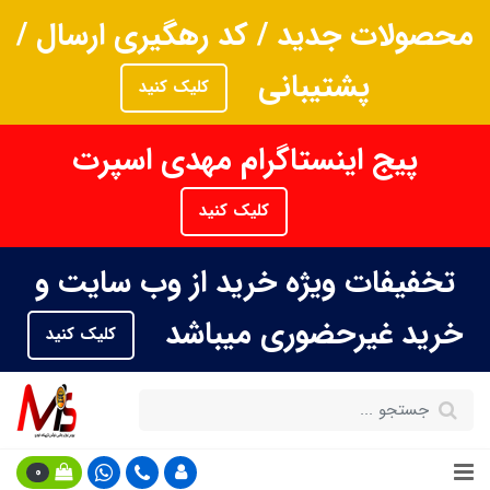
محصولات جدید / کد رهگیری ارسال /
پشتیبانی
کلیک کنید
پیج اینستاگرام مهدی اسپرت
کلیک کنید
تخفیفات ویژه خرید از وب سایت و
خرید غیرحضوری میباشد
کلیک کنید
0