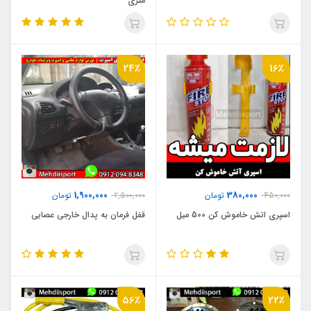
متری
24٪
16٪
1,900,000
380,000
450,000
تومان
2,500,000
تومان
اسپری اتش خاموش کن 500 میل
قفل فرمان به پدال خارجی عصایی
56٪
22٪