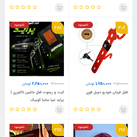
ناموجود
ناموجود
28٪
30٪
2,250,000
1,750,000
2,500,000
تومان
3,100,000
تومان
قفل فرمان خودرو دوبل قوی
کیت و ریموت قفل ماشین لاکچری |
پراید تیبا ساینا کوییک
ناموجود
ناموجود
29٪
19٪