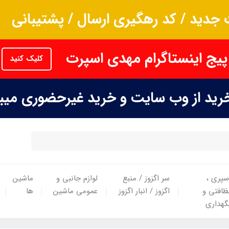
جدید / کد رهگیری ارسال / پشتیبانی
پیج اینستاگرام مهدی اسپرت
کلیک کنید
خرید از وب سایت و خرید غیرحضوری می
سپری ،
سر اگزوز / منبع
لوازم جانبی و
ماشین
ظافتی و
اگزوز / انبار اگزوز
عمومی ماشین
ها
گهداری