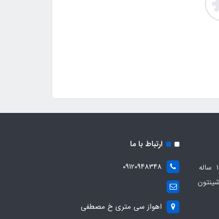
ارتباط با ما
09120948348
مجموعه مهدی اسپرت باسابقه 10 ساله
ینتون
اهواز سی متری خ مصطفی