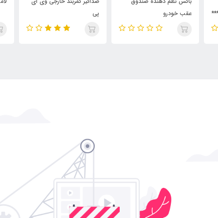
باکس نظم دهنده صندوق
صداگیر کمربند خارجی وی ای
لام
عقب خودرو
پی