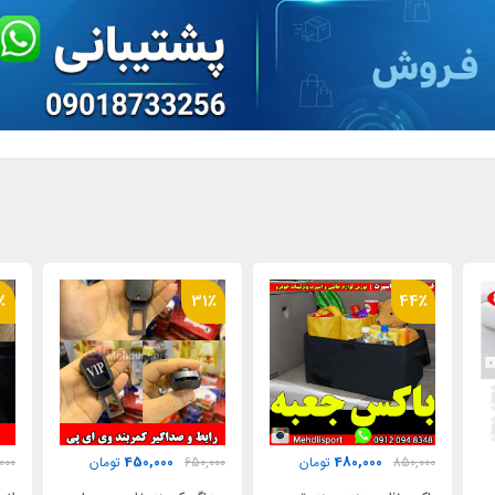
٪
31٪
44٪
450,000
480,000
850,000
تومان
650,000
تومان
,000