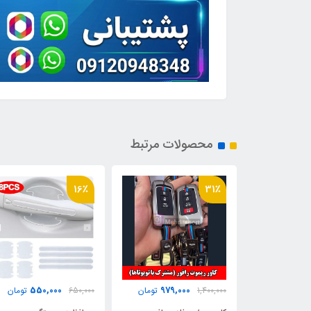
محصولات مرتبط
16٪
31٪
550,000
979,000
15,500,
تومان
1,400,000
تومان
650,000
تومان