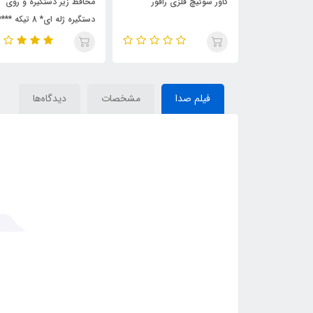
کاور سوئیچ فلزی رافور
محافظ زیر دستگیره و روی
دستگیره ژله ای* 8 تیکه ******
فیلم صدا
مشخصات
دیدگاه‌ها