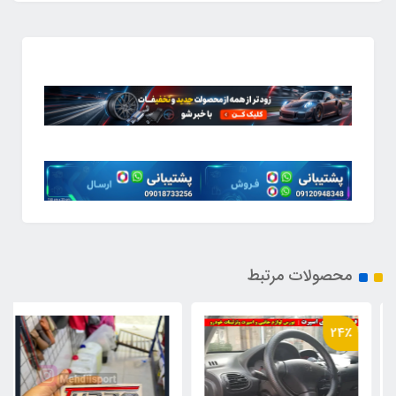
لات مرتبط
43٪