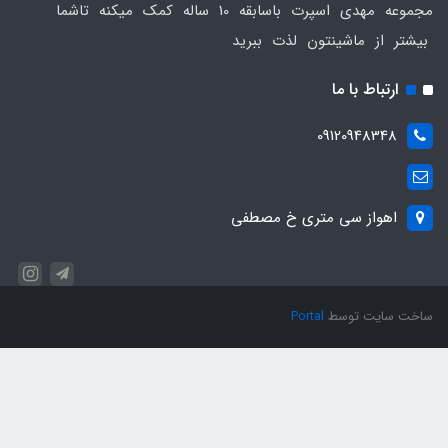
مجموعه مهدی اسپرت باسابقه 10 ساله کمک میکنه تاشما
ماشینتون لذت ببرید
 با ما
0912094
ز سی متری خ مصطفی
 توسط
Portal