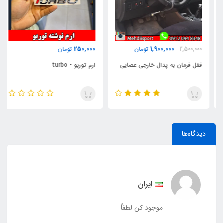
,000
250,000
1,900,000
تومان
تومان
350,000
 به پدال خارجی عصایی
ارم توربو - turbo
سطل زباله لیوا
ایران
موجود کن لطفاً