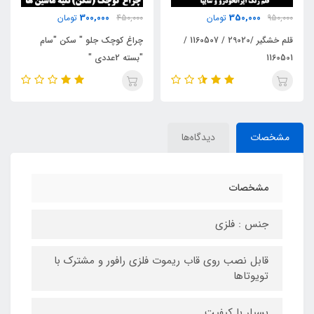
450,000
300,000
450,000
تومان
650,000
تومان
چراغ کوچک جلو " سکن "سام
ارم جلو زانتیا m
"بسته 2عددی "
مشخصات
دیدگاه‌ها
مشخصات
جنس : فلزی
قابل نصب روی قاب ریموت فلزی رافور و مشترک با
تویوتاها
بسیار با کیفیت