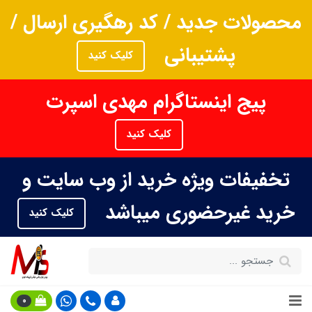
محصولات جدید / کد رهگیری ارسال /
پشتیبانی
کلیک کنید
پیج اینستاگرام مهدی اسپرت
کلیک کنید
تخفیفات ویژه خرید از وب سایت و
خرید غیرحضوری میباشد
کلیک کنید
0