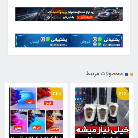
محصولات مرتبط
31٪
34٪