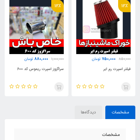
23٪
12٪
680,000
880,000
1,000,000
تومان
880,000
تومان
سراگزوز اسپرت ریموس کد 600
ماکت خورشیدی هواپیما
مشخصات
دیدگاه‌ها
مشخصات