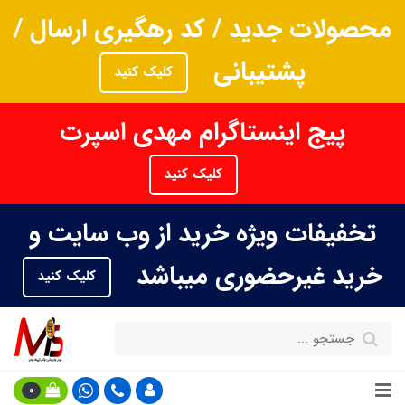
محصولات جدید / کد رهگیری ارسال /
پشتیبانی
کلیک کنید
پیج اینستاگرام مهدی اسپرت
کلیک کنید
تخفیفات ویژه خرید از وب سایت و
خرید غیرحضوری میباشد
کلیک کنید
0