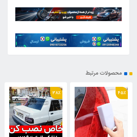
محصولات مرتبط
19٪
38٪