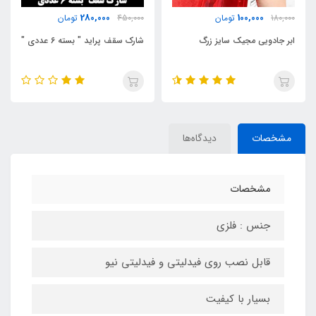
1,300,000
280,000
450,000
تومان
1,600,000
تومان
زرگ
شارک سقف پراید " بسته 6 عددی "
لامپ فندقی عدسی دار ام1
مشخصات
دیدگاه‌ها
مشخصات
جنس : فلزی
قابل نصب روی فیدلیتی و فیدلیتی نیو
بسیار با کیفیت