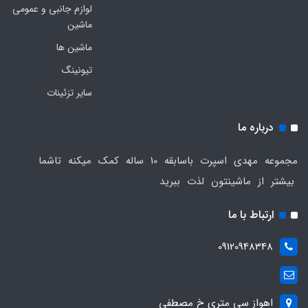
لوازم جانبی و عمومی
ماشین
ماشین ها
تیونینگ
سایر تزئینات
درباره ما
مجموعه مهدی اسپرت باسابقه 10 ساله کمک میکنه تاشما
بیشتر از ماشینتون لذت ببرید
ارتباط با ما
09120948348
اهواز سی متری خ مصطفی