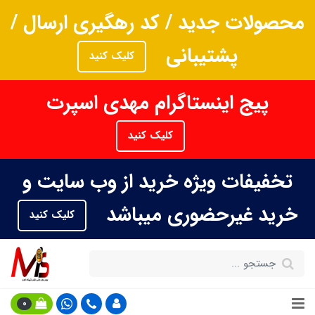
محصولات جدید / کد رهگیری ارسال /
پشتیبانی
کلیک کنید
پیج اینستاگرام مهدی اسپرت
کلیک کنید
تخفیفات ویژه خرید از وب سایت و
خرید غیرحضوری میباشد
کلیک کنید
0