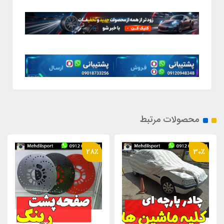
محصولات مرتبط
43٪
28٪