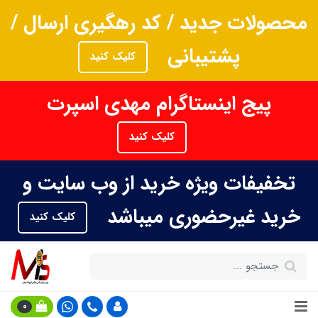
محصولات جدید / کد رهگیری ارسال /
پشتیبانی
کلیک کنید
پیج اینستاگرام مهدی اسپرت
کلیک کنید
تخفیفات ویژه خرید از وب سایت و
خرید غیرحضوری میباشد
کلیک کنید
0