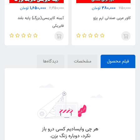
1,650,000
380,000
750,000
تومان
2,350,000
تومان
کاور عربی صندلی ارم پژو
آیینه کاپریسی(بزرگ) پایه بلند
فابریکی
فیلم محصول
مشخصات
دیدگاه‌ها