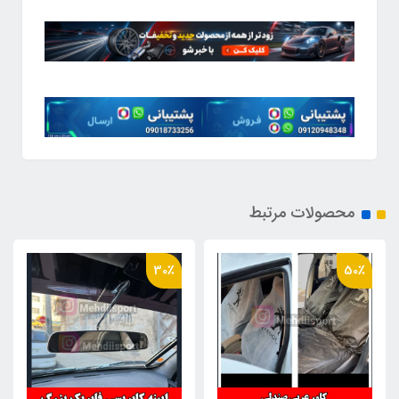
محصولات مرتبط
30٪
50٪