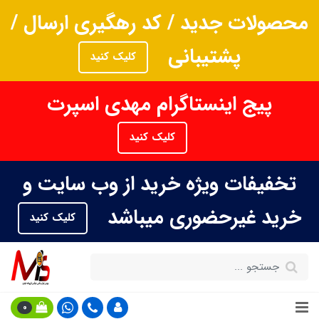
محصولات جدید / کد رهگیری ارسال /
پشتیبانی
کلیک کنید
پیج اینستاگرام مهدی اسپرت
کلیک کنید
تخفیفات ویژه خرید از وب سایت و
خرید غیرحضوری میباشد
کلیک کنید
0