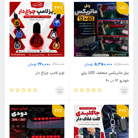
43٪
18٪
220,000
5,350,000
6,500,000
تومان
380,000
تومان
پنل ماتریکس منعطف LED برای
اویز لامپ چراغ دار
خودرو 12 در 60
22٪
22٪