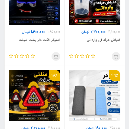
1,400,000
2,300,000
3,100,000
تومان
1,650,000
تومان
کفپاش حرفه ای وارداتی
استیکر افکت دار پشت شیشه
18٪
49٪
2,400,000
180,000
350,000
تومان
2,900,000
تومان