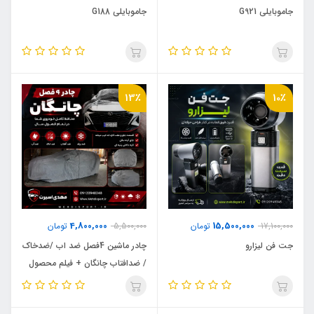
جاموبایلی G921
جاموبایلی G188
13٪
10٪
4,800,000
15,500,000
17,100,000
تومان
5,500,000
تومان
جت فن لیزارو
چادر ماشین 4فصل ضد اب /ضدخاک
/ ضدافتاب چانگان + فیلم محصول