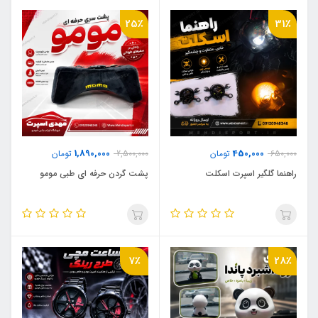
25٪
31٪
1,890,000
450,000
650,000
تومان
2,500,000
تومان
راهنما گلگیر اسپرت اسکلت
پشت گردن حرفه ای طبی مومو
7٪
28٪