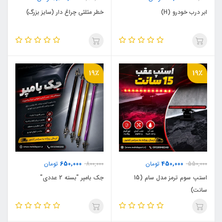
ابر درب خودرو (H)
خطر مثلثی چراغ دار (سایز بزرگ)
19٪
19٪
650,000
450,000
550,000
تومان
800,000
تومان
استپ سوم ترمز مدل سام (15
جک بامپر "بسته 2 عددی"
سانت)