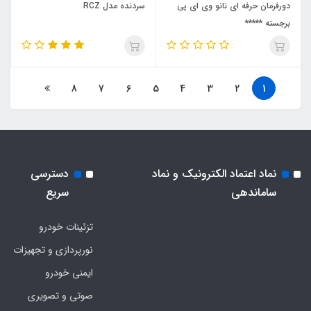
دورفرمان حرفه ای نانو وی ای پی
سردنده مدل RCZ
برجسته *****
8
7
6
5
4
3
2
1
نماد اعتماد الکترونیک و نماد
دسترسی
ساماندهی
سریع
تزئینات خودرو
نورپردازی و تجهیزات
ایمنی خودرو
صوتی و تصویری