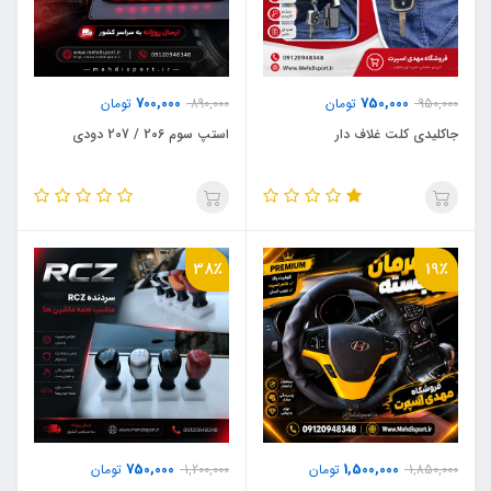
700,000
750,000
950,000
تومان
890,000
تومان
جاکلیدی کلت غلاف دار
استپ سوم 206 / 207 دودی
38٪
19٪
750,000
1,500,000
1,850,000
تومان
1,200,000
تومان