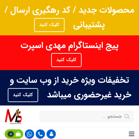
محصولات جدید / کد رهگیری ارسال /
پشتیبانی
کلیک کنید
پیج اینستاگرام مهدی اسپرت
کلیک کنید
تخفیفات ویژه خرید از وب سایت و
خرید غیرحضوری میباشد
کلیک کنید
0