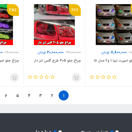
25٪
26٪
00
20,000,000
8,800,000
10
تومان
27,000,000
تومان
12,000,000
پرت تیبا 1 و2 مدل i8
چراغ جلو 405 طرح گلس لنز دار
چراغ جلو اسپرت 405 طرح
6
5
4
3
2
1
دسترسی سریع
درباره ما