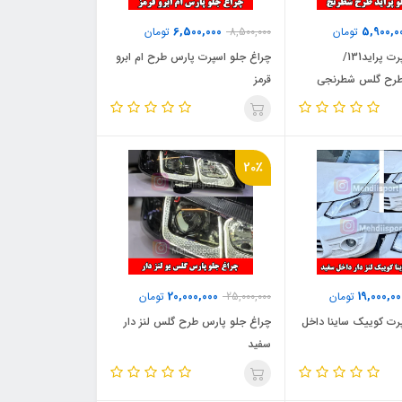
6,500,000
5,900,0
تومان
8,500,000
تومان
چراغ جلو اسپرت پراید131/
چراغ جلو اسپرت پارس طرح ام ابرو
قرمز
20٪
20,000,000
19,000,00
تومان
25,000,000
تومان
رت کوییک ساینا داخل
چراغ جلو پارس طرح گلس لنز دار
سفید