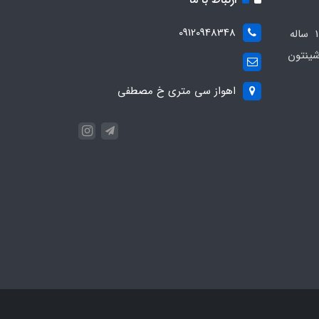
09120948348
مجموعه مهدی اسپرت باسابقه 10 ساله
ینتون
اهواز سی متری خ مصطفی