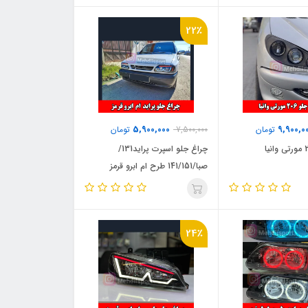
22٪
5,900,000
9,900,0
تومان
7,500,000
تومان
چراغ جلو اسپرت پراید131/
صبا/141/151 طرح ام ابرو قرمز
24٪