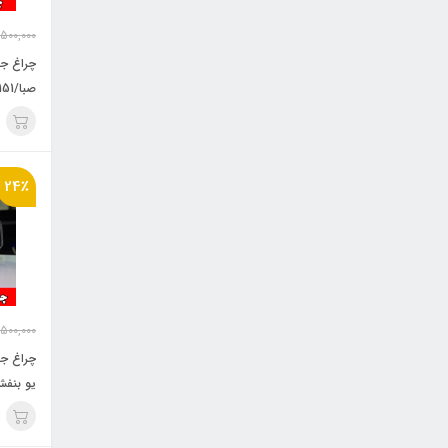
,500,000
صبا/141/151 طرح لیزری سفید
24٪
,500,000
چراغ ج
یو بنفش " 