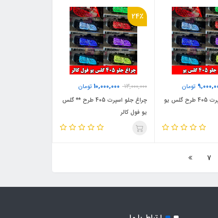
24٪
10,000,000
9,000,0
تومان
13,000,000
تومان
 گلس یو
چراغ جلو اسپرت 405 طرح ** گلس
یو فول کالر
7
ارتباط با ما