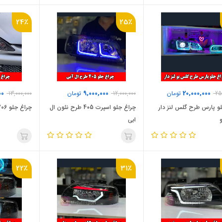
24٪
25٪
00
9,000,000
20,000,000
25
تومان
12,000,000
تومان
13,000,000
و پارس طرح گلس لنز دار
چراغ جلو اسپرت 405 طرح نئون ال
چراغ جلو 206 مورتی وانیا
ابی
22٪
31٪