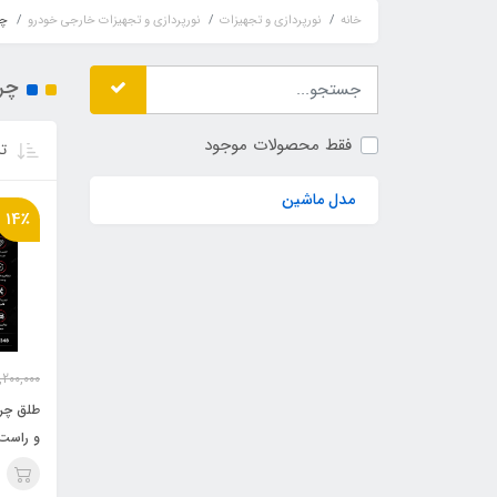
خانه
نورپردازی و تجهیزات
نورپردازی و تجهیزات خارجی خودرو
چر
چرا
فقط محصولات موجود
تر
مدل ماشین
14٪
,200,000
و راست