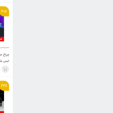
20٪
,000,000
چراغ جل
ایس بلو
22٪