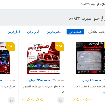
اغ جلو اسپرت 900822
غ جلو اسپرت 900822
تیب نمایش:
جدیدترین
محبوب‌ترین
گران‌ترین
ارزان‌ترین
10٪
35٪
00
23,000,000
1,900,000
2
تومان
35,000,000
تومان
10,000,000
طلق چراغ جلو سمند 1 جفت (چپ
چراغ جلو اسپرت پارس طرح کاستوم
چراغ جلو پا
)
کد 1