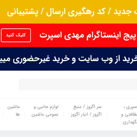
جدید / کد رهگیری ارسال / پشتیبانی
پیج اینستاگرام مهدی اسپرت
کلیک کنید
خرید از وب سایت و خرید غیرحضوری می
سپری ،
سر اگزوز / منبع
لوازم جانبی و
ماشین
ظافتی و
اگزوز / انبار اگزوز
عمومی ماشین
ها
گهداری