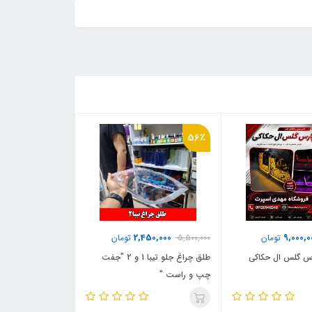
56٪
2,450,000
9,000,0
تومان
5,500,000
تومان
رس گلس ال حکاکی
طلق چراغ جلو تیبا 1 و 2 "جفت
چپ و راست "