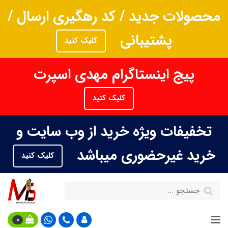
محصولات جدید / کد رهگیری ارسال /
پشتیبانی
کلیک کنید
پیج اینستاگرام مهدی اسپرت
کلیک کنید
تخفیفات ویژه خرید از وب سایت و
خرید غیرحضوری میباشد
کلیک کنید
0