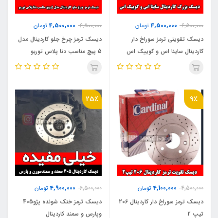
4,500,000
4,500,000
6,500,000
تومان
6,500,000
تومان
دیسک تقویتی ترمز سوراخ دار
دیسک ترمز چرخ جلو کاردینال مدل
کاردینال ساینا اس و کوییک اس
5 پیچ مناسب دنا پلاس توربو
(دیسک بزرگ)
"جفت" +فیلم محصول
25٪
9٪
4,900,000
4,100,000
4,500,000
تومان
6,500,000
تومان
دیسک ترمز سوراخ دار کاردینال 206
دیسک ترمز خنک شونده پژو405
تیپ 2
وپارس و سمند کاردینال