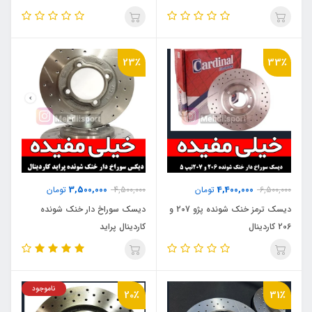
23٪
33٪
3,500,000
4,400,000
6,500,000
تومان
4,500,000
تومان
دیسک ترمز خنک شونده پژو 207 و
دیسک سوراخ دار خنک شونده
206 کاردینال
کاردینال پراید
ناموجود
20٪
31٪