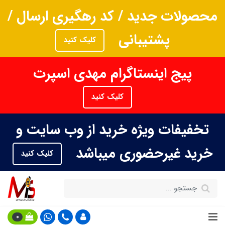
محصولات جدید / کد رهگیری ارسال /
پشتیبانی
کلیک کنید
پیج اینستاگرام مهدی اسپرت
کلیک کنید
تخفیفات ویژه خرید از وب سایت و
خرید غیرحضوری میباشد
کلیک کنید
0