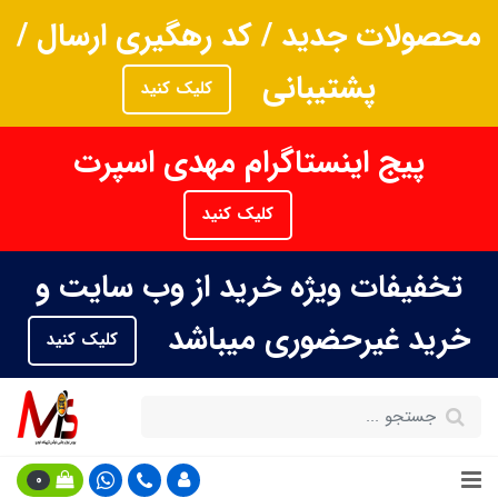
محصولات جدید / کد رهگیری ارسال /
پشتیبانی
کلیک کنید
پیج اینستاگرام مهدی اسپرت
کلیک کنید
تخفیفات ویژه خرید از وب سایت و
خرید غیرحضوری میباشد
کلیک کنید
0