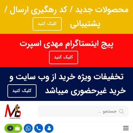
محصولات جدید / کد رهگیری ارسال /
پشتیبانی
کلیک کنید
پیج اینستاگرام مهدی اسپرت
کلیک کنید
تخفیفات ویژه خرید از وب سایت و
خرید غیرحضوری میباشد
کلیک کنید
0