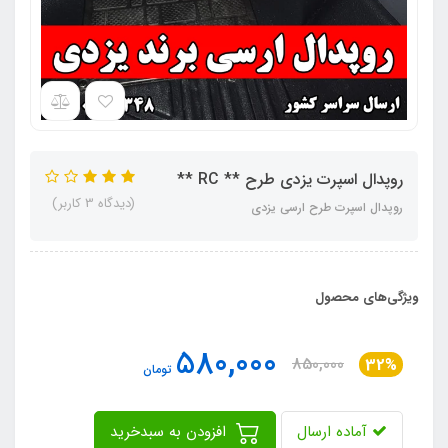
روپدال اسپرت یزدی طرح ** RC **
(دیدگاه 3 کاربر)
روپدال اسپرت طرح ارسی یزدی
ویژگی‌های محصول
580,000
850,000
32%
تومان
آماده ارسال
افزودن به سبدخرید