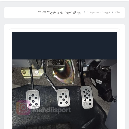
خانه
فهرست محصولات
روپدال اسپرت یزدی طرح ** RC **