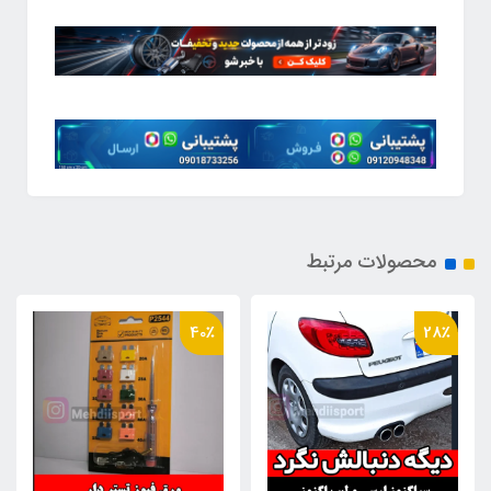
محصولات مرتبط
20٪
40٪