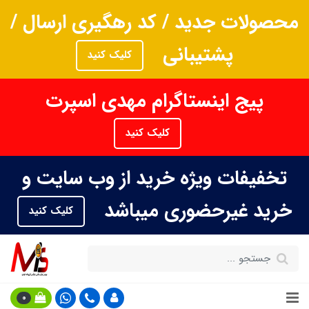
محصولات جدید / کد رهگیری ارسال /
پشتیبانی
کلیک کنید
پیج اینستاگرام مهدی اسپرت
کلیک کنید
تخفیفات ویژه خرید از وب سایت و
خرید غیرحضوری میباشد
کلیک کنید
0