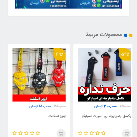
محصولات مرتبط
24٪
49٪
730,000
180,000
350,000
تومان
950,000
تومان
اویز اسکلت
سردنده مدل c5-سی5