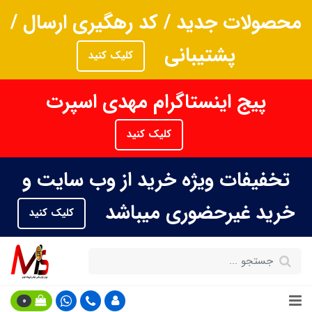
محصولات جدید / کد رهگیری ارسال /
پشتیبانی
کلیک کنید
پیج اینستاگرام مهدی اسپرت
کلیک کنید
تخفیفات ویژه خرید از وب سایت و
خرید غیرحضوری میباشد
کلیک کنید
0