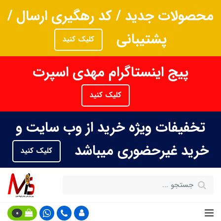
محصولات جدید / کد رهگیری ارسال /
پشتیبانی
کلیک کنید
پیج اینستاگرام مهدی اسپرت
کلیک کنید
تخفیفات ویژه خرید از وب سایت و
خرید غیرحضوری میباشد
کلیک کنید
0