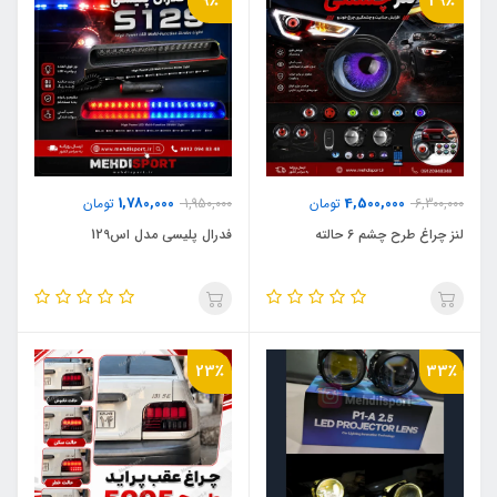
9٪
29٪
1,780,000
4,500,000
6,300,000
تومان
1,950,000
تومان
لنز چراغ طرح چشم 6 حالته
فدرال پلیسی مدل اس129
23٪
33٪