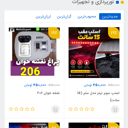
نورپردازی و تجهیزات
جدیدترین
محبوب‌ترین
گران‌ترین
ارزان‌ترین
19٪
19٪
450,000
450,000
550,000
تومان
550,000
تومان
استپ سوم ترمز مدل سام (15
نقشه خوان 206
سانت)