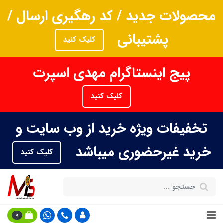
محصولات جدید / کد رهگیری ارسال /
پشتیبانی
کلیک کنید
پیج اینستاگرام مهدی اسپرت
کلیک کنید
تخفیفات ویژه خرید از وب سایت و
خرید غیرحضوری میباشد
کلیک کنید
0