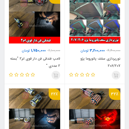
1,750,000
3,200,000
4,400,000
تومان
2,100,000
تومان
نورپردازی سقف پانوروما پژو
لامپ فندقی فن دار قوی ام2 "بسته
206/207
2 عددی "
22٪
32٪