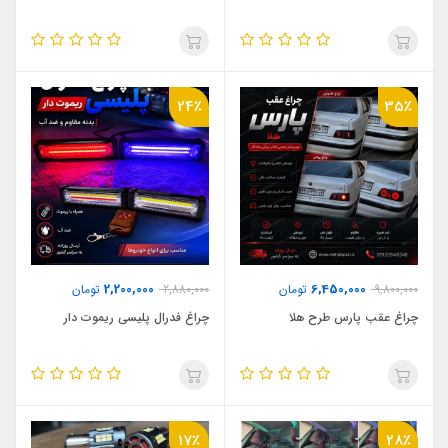
24٪
35٪
2,200,000
6,450,000
9,800,000
تومان
2,880,000
تومان
چراغ عقب پارس طرح هلا
چراغ فدرال پلیسی ریموت دار
17٪
28٪