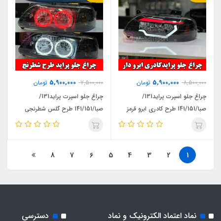
5,900,000
5,900,000
8,500,000
تومان
7,500,000
تومان
چراغ جلو اسپرت پراید131/
چراغ جلو اسپرت پراید131/
صبا/141/151 طرح کادری ابرو قرمز
صبا/141/151 طرح گلس شطرنجی
8
7
6
5
4
3
2
1
نماد اعتماد الکترونیک و نماد
دسترسی