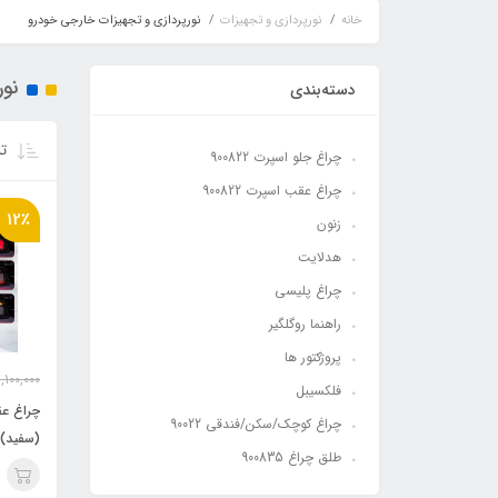
خانه
نورپردازی و تجهیزات
نورپردازی و تجهیزات خارجی خودرو
نور
دسته‌بندی
تر
چراغ جلو اسپرت 900822
چراغ عقب اسپرت 900822
12٪
زنون
هدلایت
چراغ پلیسی
راهنما روگلگیر
پروژکتور ها
,100,000
فلکسیبل
چراغ کوچک/سکن/فندقی 90022
(سفید)
طلق چراغ 900835