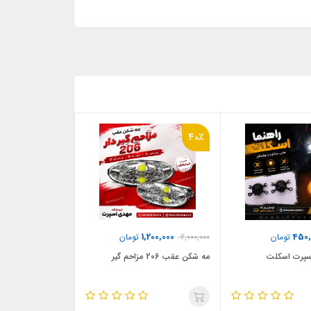
40٪
1,200,000
450,
تومان
2,000,000
تومان
 اسپرت اسکلت
مه شکن عقب 206 مزاحم گیر