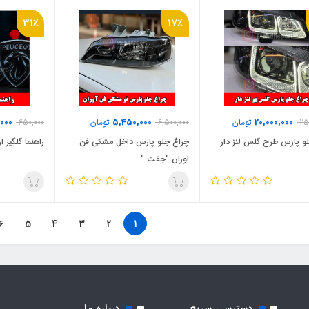
31٪
17٪
000
5,450,000
20,000,000
25
تومان
6,500,000
تومان
650,000
و پارس طرح گلس لنز دار
چراغ جلو پارس داخل مشکی فن
راهنما گلگیر ارم پ
اوران "جفت "
6
5
4
3
2
1
دسترسی سریع
درباره ما