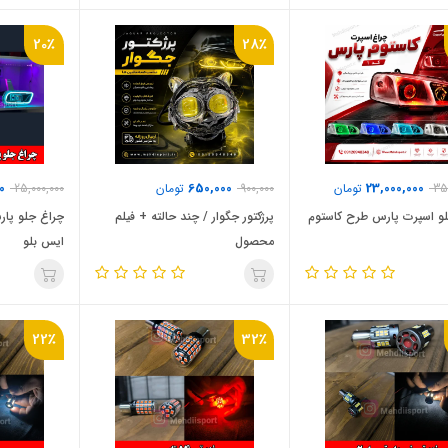
20٪
28٪
0
650,000
23,000,000
35
تومان
900,000
تومان
25,000,000
و اسپرت پارس طرح کاستوم
پرژکتور جگوار / چند حالته + فیلم
چراغ جلو پار
محصول
ایس بلو
22٪
32٪