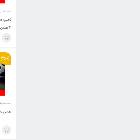
,100,000
2 عددی "
36٪
,500,000
هدلایت