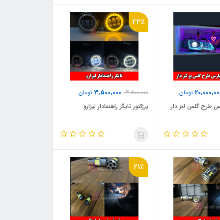
23٪
3,500,000
20,000,00
تومان
4,500,000
تومان
س طرح گلس لنز دار
پرژکتور تایگر راهنمادار لیزارو
21٪