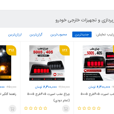
پردازی و تجهیزات خارجی خودرو
تیب نمایش:
جدیدترین
محبوب‌ترین
گران‌ترین
ارزان‌ترین
31٪
12٪
000
6,300,000
6,300,000
7
تومان
7,100,000
تومان
650,000
چراغ عقب اسپرت 405طرح 5005
چراغ عقب اسپرت 405طرح 5005
راهنما گلگیر
(تمام دودی)