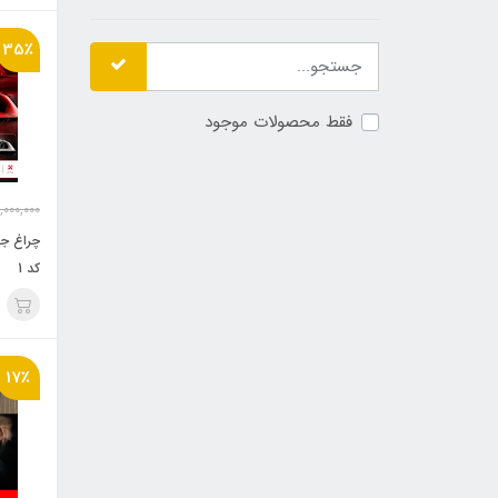
35٪
فقط محصولات موجود
,000,000
چراغ جل
کد 1
17٪