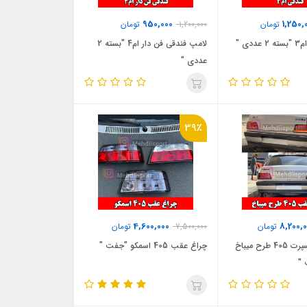
950,000
1,250,
تومان
1,200,000
تومان
ی "
لامپ فندقی فن دار ام4 "بسته 2
عددی "
39٪
4,600,000
8,200,
تومان
7,500,000
تومان
چراغ عقب اسپرت 405 طرح میباخ
چراغ عقب 405 اسمکو "جفت "
 "