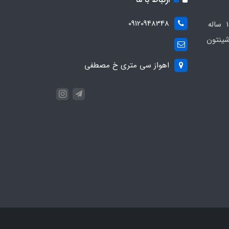
09120948348
مجموعه مهدی اسپرت باسابقه 10 ساله
ینتون
اهواز سی متری خ مصطفی