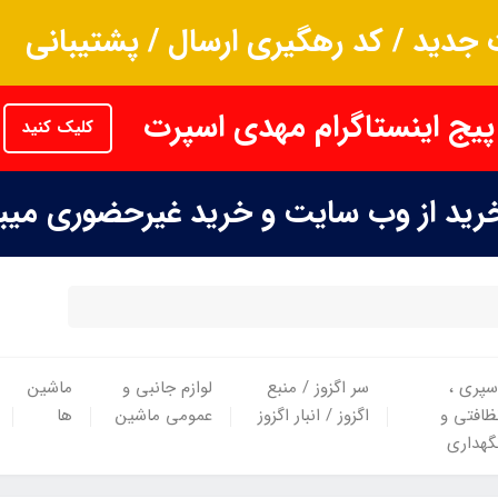
جدید / کد رهگیری ارسال / پشتیبانی
پیج اینستاگرام مهدی اسپرت
کلیک کنید
خرید از وب سایت و خرید غیرحضوری می
سپری ،
سر اگزوز / منبع
لوازم جانبی و
ماشین
ظافتی و
اگزوز / انبار اگزوز
عمومی ماشین
ها
گهداری