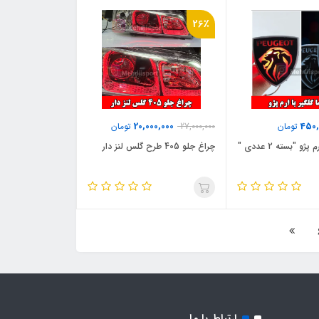
26٪
20,000,000
450,
تومان
27,000,000
تومان
ژو "بسته 2 عددی "
چراغ جلو 405 طرح گلس لنز دار
ارتباط با ما