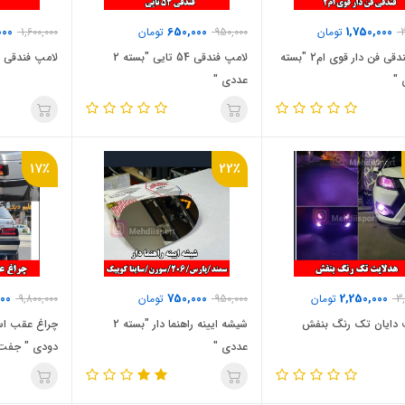
000
650,000
1,750,000
2
تومان
950,000
تومان
1,600,000
لامپ فندقی فن دار قوی ام2 "بسته
لامپ فندقی 54 تایی "بسته 2
لامپ فندقی ام3 "بسته 2 عدد
عددی "
17٪
22٪
000
750,000
2,250,000
3
تومان
950,000
تومان
9,800,000
 دایان تک رنگ بنفش
شیشه ایینه راهنما دار "بسته 2
عددی "
دودی " جفت