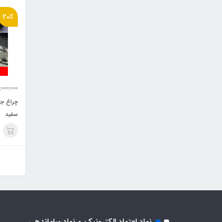
20٪
,000,000
چراغ جل
سفید
نماد اعتماد الکترونیک و نماد ساماندهی