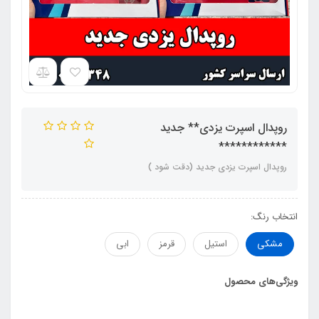
روپدال اسپرت یزدی** جدید
************
روپدال اسپرت یزدی جدید (دقت شود )
انتخاب رنگ:
مشکی
استیل
قرمز
ابی
ویژگی‌های محصول