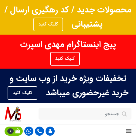
محصولات جدید / کد رهگیری ارسال /
پشتیبانی
کلیک کنید
پیج اینستاگرام مهدی اسپرت
کلیک کنید
تخفیفات ویژه خرید از وب سایت و
خرید غیرحضوری میباشد
کلیک کنید
0