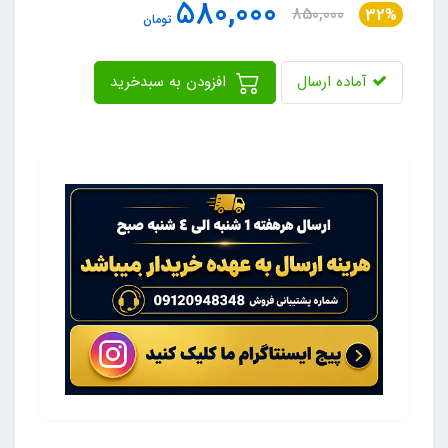
580,000
850,000
32%
تومان
آماده ارسال
افزودن به سبدخرید