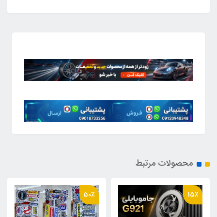
محصولات مرتبط
23٪
50٪