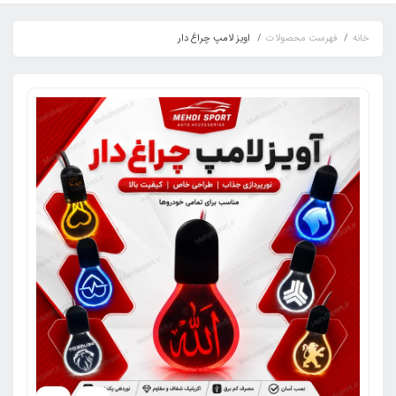
خانه
فهرست محصولات
اویز لامپ چراغ دار