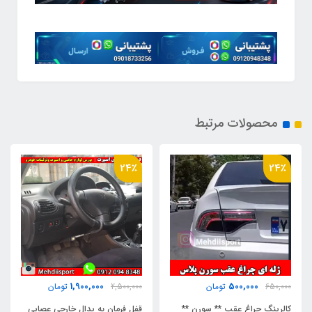
محصولات مرتبط
29٪
24٪
250,000
1,900,000
2,500,000
تومان
350,000
تومان
قفل فرمان به پدال خارجی عصایی
چراغ کوچک "سکن" پلاک "بسته 2