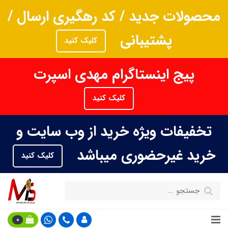
محصولات جدید / کد رهگیری ارسال /
پشتیبانی
کلیک کنید
پیج اینستاگرام مهدی اسپرت
کلیک کنید
تخفیفات ویژه خرید از وب سایت و
خرید غیرحضوری میباشد
کلیک کنید
0