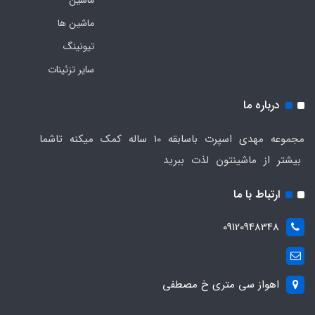
ماشین ها
تیونینگ
سایر تزئینات
درباره ما
مجموعه مهدی اسپرت باسابقه 10 ساله کمک میکنه تاشما
بیشتر از ماشینتون لذت ببرید
ارتباط با ما
09120948348
اهواز سی متری خ مصطفی