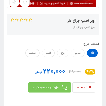
اویز لامپ چراغ دار
اویز لامپ چراغ دار
انتخاب طرح:
الله
سایپا
پژو
قلب
سمند
220,000
380,000
43%
تومان
ناموجود
افزودن به سبدخرید