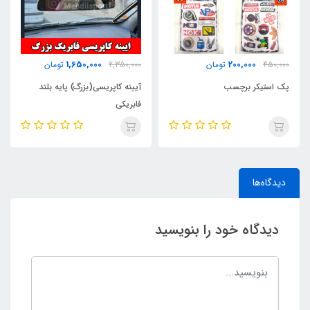
580,000
1,650,000
2,350,000
تومان
850,000
تومان
آیینه کاپریسی(بزرگ) پایه بلند
روپدال اسپرت یزدی طرح ** RC **
فابریکی
دیدگاه‌ها
دیدگاه خود را بنویسید