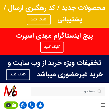
محصولات جدید / کد رهگیری ارسال /
پشتیبانی
کلیک کنید
پیج اینستاگرام مهدی اسپرت
کلیک کنید
تخفیفات ویژه خرید از وب سایت و
خرید غیرحضوری میباشد
کلیک کنید
0