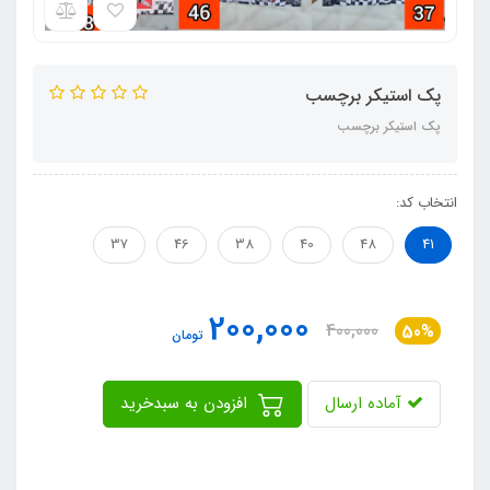
پک استیکر برچسب
پک استیکر برچسب
انتخاب کد:
37
46
38
40
48
41
200,000
400,000
50%
تومان
آماده ارسال
افزودن به سبدخرید