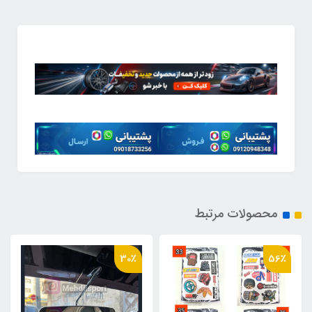
محصولات مرتبط
32٪
30٪