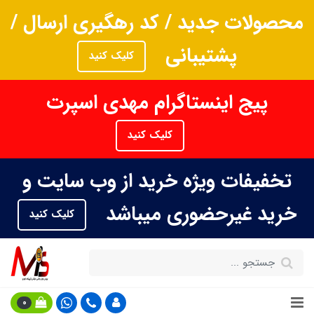
محصولات جدید / کد رهگیری ارسال /
پشتیبانی
کلیک کنید
پیج اینستاگرام مهدی اسپرت
کلیک کنید
تخفیفات ویژه خرید از وب سایت و
خرید غیرحضوری میباشد
کلیک کنید
0