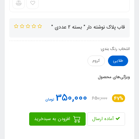
قاب پلاک نوشته دار " بسته 2 عددی "
انتخاب رنگ بندی:
طلایی
کروم
ویژگی‌های محصول
350,000
650,000
47%
تومان
آماده ارسال
افزودن به سبدخرید