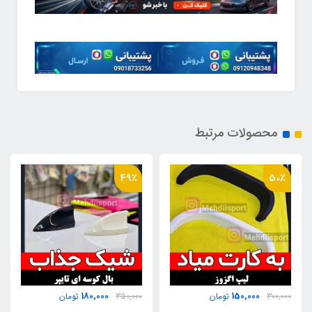
محصولات مرتبط
44٪
49٪
480,000
180,000
350,000
تومان
850,000
تومان