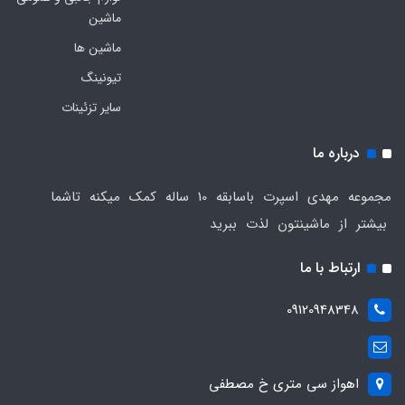
ماشین
ماشین ها
تیونینگ
سایر تزئینات
درباره ما
مجموعه مهدی اسپرت باسابقه 10 ساله کمک میکنه تاشما
بیشتر از ماشینتون لذت ببرید
ارتباط با ما
09120948348
اهواز سی متری خ مصطفی