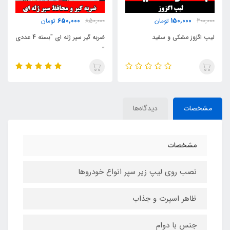
280,000
650,000
850,000
تومان
450,000
تومان
ضربه گیر سپر ژله ای "بسته 4 عددی
شارک سقف " بسته 6 عددی "
"
مشخصات
دیدگاه‌ها
مشخصات
نصب روی لیپ زیر سپر انواع خودروها
ظاهر اسپرت و جذاب
جنس با دوام