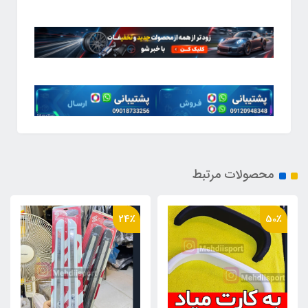
محصولات مرتبط
38٪
24٪