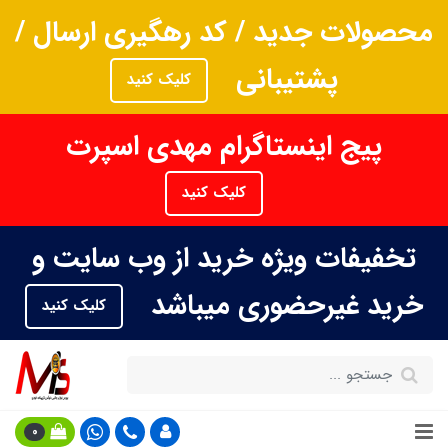
محصولات جدید / کد رهگیری ارسال /
پشتیبانی
کلیک کنید
پیج اینستاگرام مهدی اسپرت
کلیک کنید
تخفیفات ویژه خرید از وب سایت و
خرید غیرحضوری میباشد
کلیک کنید
0