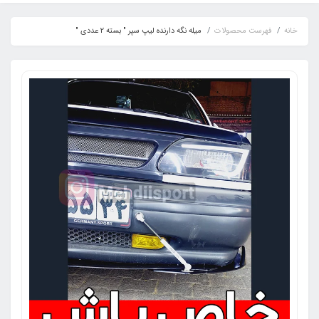
خانه
فهرست محصولات
میله نگه دارنده لیپ سپر " بسته 2 عددی "