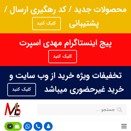
محصولات جدید / کد رهگیری ارسال /
پشتیبانی
کلیک کنید
پیج اینستاگرام مهدی اسپرت
کلیک کنید
تخفیفات ویژه خرید از وب سایت و
خرید غیرحضوری میباشد
کلیک کنید
0