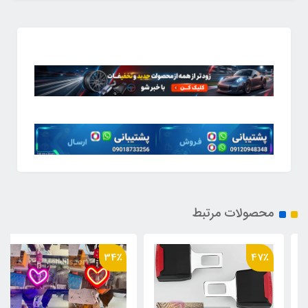
محصولات مرتبط
34٪
47٪