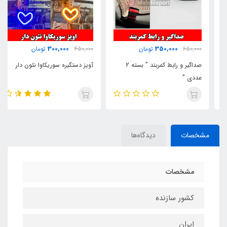
300,000
350,000
650,000
تومان
450,000
تومان
صداگیر و رابط کمربند " بسته 2
آویز دستگیره سوریکاوا نئون دار
عددی "
مشخصات
دیدگاه‌ها
مشخصات
کشور سازنده
ایران