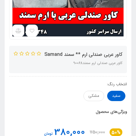
کاور عربی صندلی ارم ** سمند Samand
کاور عربی صندلی ارم سمند90068
انتخاب رنگ:
سفید
مشکی
ویژگی‌های محصول
380,000
750,000
50%
تومان