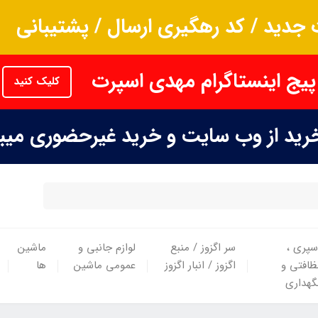
جدید / کد رهگیری ارسال / پشتیبانی
پیج اینستاگرام مهدی اسپرت
کلیک کنید
خرید از وب سایت و خرید غیرحضوری می
سپری ،
سر اگزوز / منبع
لوازم جانبی و
ماشین
ظافتی و
اگزوز / انبار اگزوز
عمومی ماشین
ها
گهداری