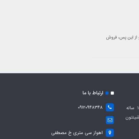
و از این پس، فروش
ارتباط با ما
09120948348
مجموعه مهدی اسپرت باسابقه 10 ساله
ینتون
اهواز سی متری خ مصطفی