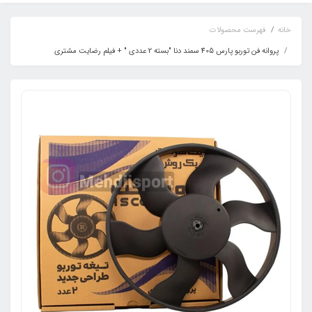
خانه
فهرست محصولات
پروانه فن توربو پارس 405 سمند دنا "بسته 2 عددی " + فیلم رضایت مشتری