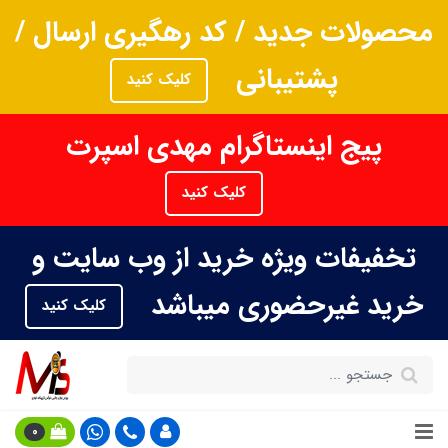
محصولات جدید / کد رهگیری ارسال /
پشتیبانی
کلیک کنید
پیج اینستاگرام مهدی اسپرت
کلیک کنید
تخفیفات ویژه خرید از وب سایت و
خرید غیرحضوری میباشد
کلیک کنید
0