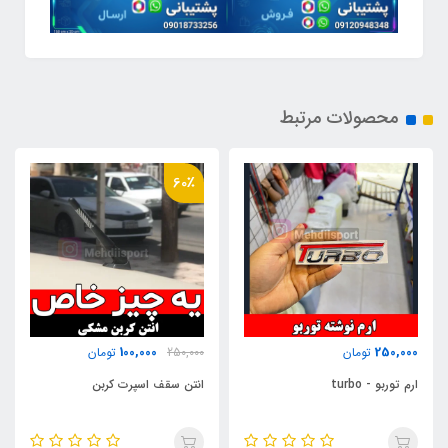
محصولات مرتبط
60٪
100,000
250,000
تومان
250,000
تومان
ارم توربو - turbo
انتن سقف اسپرت کربن