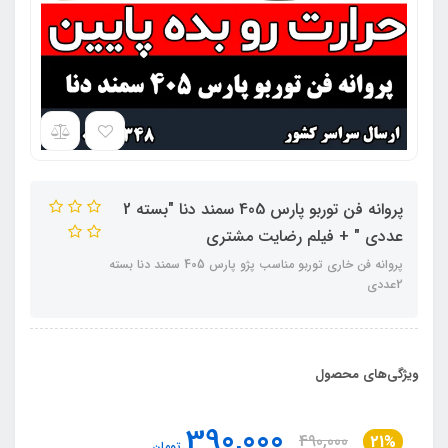
پروانه فن توربو پارس 405 سمند دنا "بسته 2
عددی " + فیلم رضایت مشتری
پروانه فن خاری توربو مناسب پژو پارس 405 سمند دنا بسته
2عددی
ویژگی‌های محصول
390,000
490,000
21%
تومان