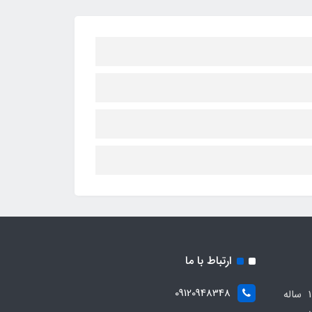
ارتباط با ما
09120948348
مجموعه مهدی اسپرت باسابقه 10 ساله