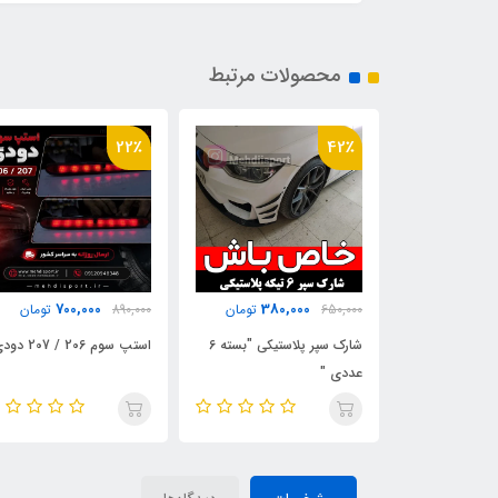
محصولات مرتبط
19٪
22٪
730,000
700,000
380
تومان
890,000
تومان
900,000
تومان
شارک سپر پلاستیکی "بسته 6
استپ سوم 206 / 207 دودی
سردنده اسپرت 508