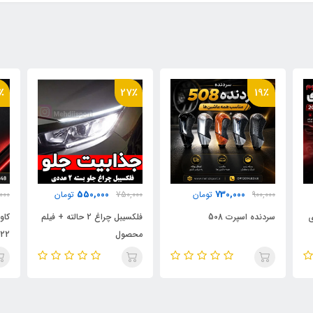
٪
31٪
27٪
979,000
550,000
750,000
تومان
1,400,000
تومان
000
فلکسیبل چراغ 2 حالته + فیلم
کاور سوئیچ فلزی اوتلندر
چسب 2طر
محصول
2022