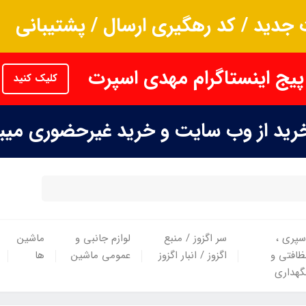
جدید / کد رهگیری ارسال / پشتیبانی
پیج اینستاگرام مهدی اسپرت
کلیک کنید
خرید از وب سایت و خرید غیرحضوری می
سپری ،
سر اگزوز / منبع
لوازم جانبی و
ماشین
ظافتی و
اگزوز / انبار اگزوز
عمومی ماشین
ها
گهداری