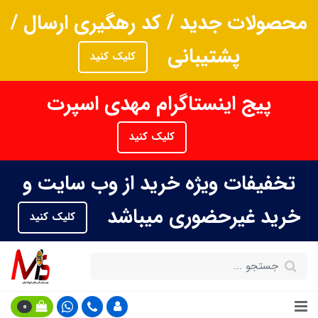
محصولات جدید / کد رهگیری ارسال /
پشتیبانی
کلیک کنید
پیج اینستاگرام مهدی اسپرت
کلیک کنید
تخفیفات ویژه خرید از وب سایت و
خرید غیرحضوری میباشد
کلیک کنید
0