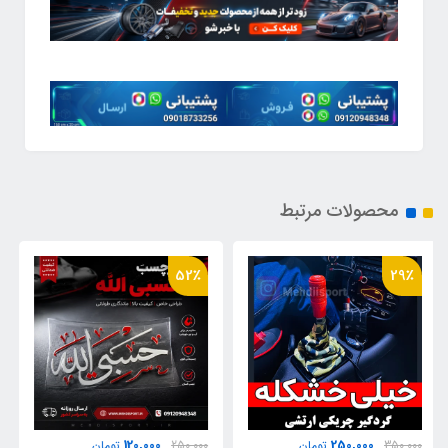
محصولات مرتبط
27٪
52٪
700,000
120,000
250,000
تومان
950,000
تومان