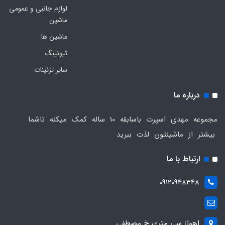
لوازم جانبی و عمومی
ماشین
ماشین ها
تیونینگ
سایر تزئینات
درباره ما
مجموعه مهدی اسپرت باسابقه 10 ساله کمک میکنه تاشما
بیشتر از ماشینتون لذت ببرید
ارتباط با ما
09120948348
اهواز سی متری خ مصطفی