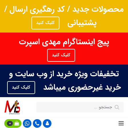
محصولات جدید / کد رهگیری ارسال /
پشتیبانی
کلیک کنید
پیج اینستاگرام مهدی اسپرت
کلیک کنید
تخفیفات ویژه خرید از وب سایت و
خرید غیرحضوری میباشد
کلیک کنید
0