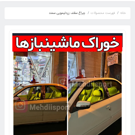
خانه
فهرست محصولات
چراغ سقف زردلیمویی سمند