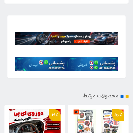
محصولات مرتبط
19٪
19٪