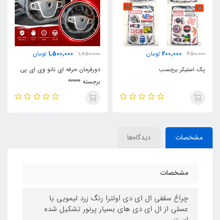
730,000
1,500,000
1,850,000
تومان
900,000
تومان
دورفرمان حرفه ای نانو وی ای پی
سردنده اسپرت 508
برجسته *****
مشخصات
دیدگاه‌ها
مشخصات
چراغ سقفی ال ای دی اولترا رنگ زرد لیمویی یا
عسلی از ال ای دی های بسیار پرنور تشکیل شده
است.