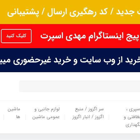
جدید / کد رهگیری ارسال / پشتیبانی
پیج اینستاگرام مهدی اسپرت
کلیک کنید
خرید از وب سایت و خرید غیرحضوری می
سپری ،
سر اگزوز / منبع
لوازم جانبی و
ماشین
ظافتی و
اگزوز / انبار اگزوز
عمومی ماشین
ها
گهداری