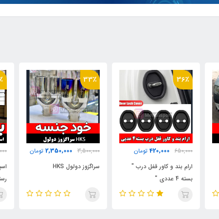
٪
22٪
33٪
430,000
2,350,000
3,500,000
تومان
550,000
تومان
000
سراگزوز دولول HKS
اسپری کارواش بدون آب
کال
رستاک (واکس بدنه)
**