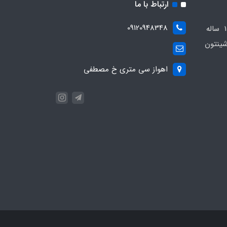
ارتباط با ما
09120948348
مجموعه مهدی اسپرت باسابقه 10 ساله
ینتون
اهواز سی متری خ مصطفی