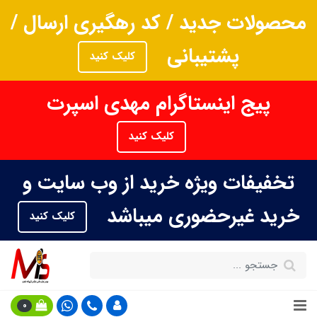
محصولات جدید / کد رهگیری ارسال /
پشتیبانی
کلیک کنید
پیج اینستاگرام مهدی اسپرت
کلیک کنید
تخفیفات ویژه خرید از وب سایت و
خرید غیرحضوری میباشد
کلیک کنید
0