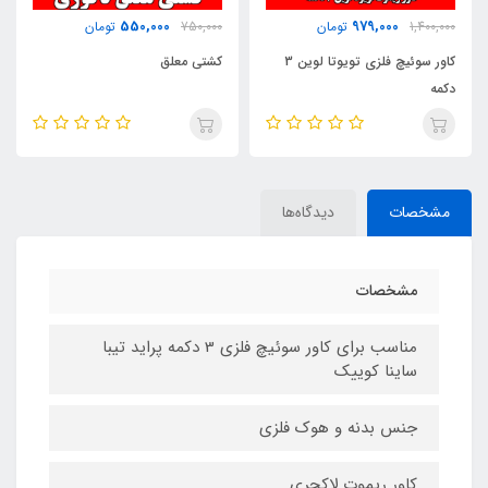
295,000
550,000
750,000
تومان
350,000
تومان
کاور سوئیچ فلزی تویوتا لوین 3
کشتی معلق
خوشبوکننده خورشیدی چرخشی B
مشخصات
دیدگاه‌ها
مشخصات
مناسب برای کاور سوئیچ فلزی 3 دکمه پراید تیبا
ساینا کوییک
جنس بدنه و هوک فلزی
کاور ریموت لاکچری