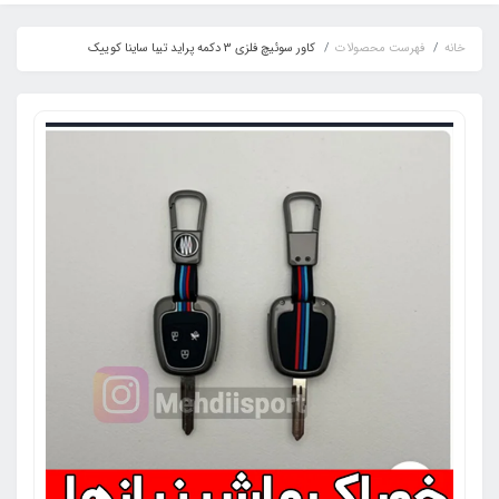
خانه
فهرست محصولات
کاور سوئیچ فلزی 3 دکمه پراید تیبا ساینا کوییک