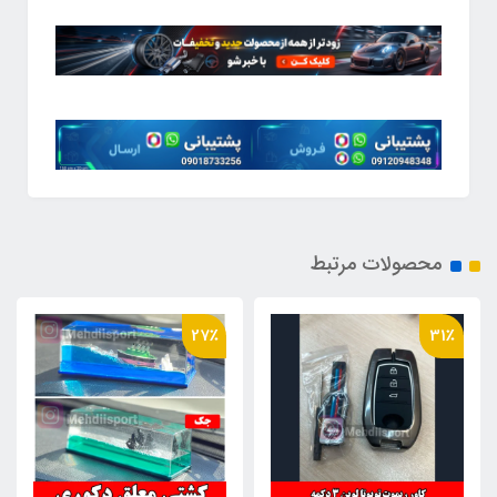
محصولات مرتبط
16٪
27٪