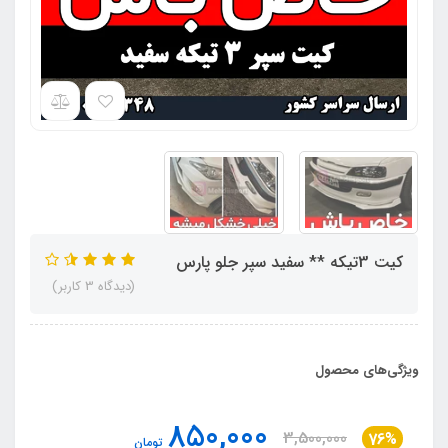
کیت 3تیکه ** سفید سپر جلو پارس
(دیدگاه 3 کاربر)
ویژگی‌های محصول
850,000
3,500,000
76%
تومان