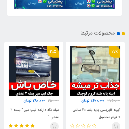
محصولات مرتبط
22٪
20٪
550,000
280,000
350,000
تومان
700,000
تومان
ایه بلند 20 سانتی
میله نگه دارنده لیپ سپر " بسته 2
پک استیکر *** ژله ای ***
عددی "