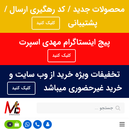
محصولات جدید / کد رهگیری ارسال /
پشتیبانی
کلیک کنید
پیج اینستاگرام مهدی اسپرت
کلیک کنید
تخفیفات ویژه خرید از وب سایت و
خرید غیرحضوری میباشد
کلیک کنید
0