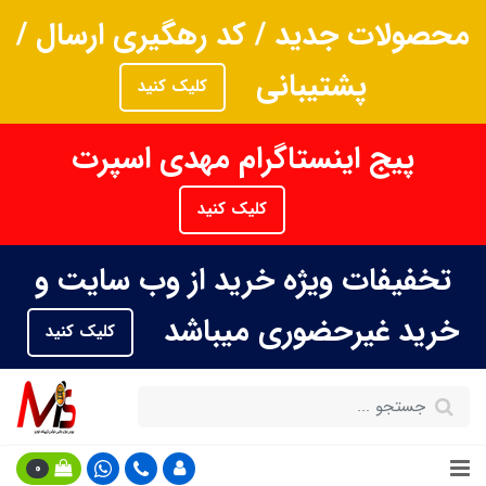
محصولات جدید / کد رهگیری ارسال /
پشتیبانی
کلیک کنید
پیج اینستاگرام مهدی اسپرت
کلیک کنید
تخفیفات ویژه خرید از وب سایت و
خرید غیرحضوری میباشد
کلیک کنید
0