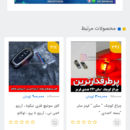
محصولات مرتبط
31٪
34٪
900,000
300,000
450,000
تومان
1,300,000
تومان
چراغ کوچک " سکن " قرمز سام
کاور سوئیچ فلزی تیگو8 ، آریزو
"بسته 2عددی "
6جی تی ، آریزو 8 پرو ، لوکانو